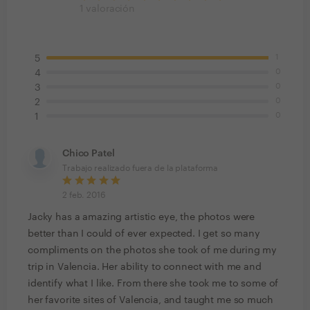
1
valoración
1
5
0
4
0
3
0
2
0
1
Chico Patel
Trabajo realizado fuera de la plataforma
2 feb. 2016
Jacky has a amazing artistic eye, the photos were
better than I could of ever expected. I get so many
compliments on the photos she took of me during my
trip in Valencia. Her ability to connect with me and
identify what I like. From there she took me to some of
her favorite sites of Valencia, and taught me so much