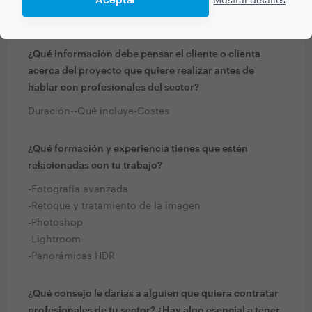
Aceptar
Mostrar detalles
PREGUNTAS Y RESPUESTAS
¿Qué información debe pensar el cliente o clienta
acerca del proyecto que quiere realizar antes de
hablar con profesionales del sector?
Duración--Qué incluye-Costes
¿Qué formación y experiencia tienes que estén
relacionadas con tu trabajo?
-Fotografía avanzada
-Retoque y tratamiento de la imagen
-Photoshop
-Lightroom
-Panorámicas HDR
¿Qué consejo le darías a alguien que quiera contratar
profesionales de tu sector? ¿Hay algo esencial a tener