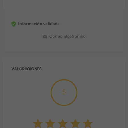
Información validada
email
Correo electrónico
VALORACIONES
5