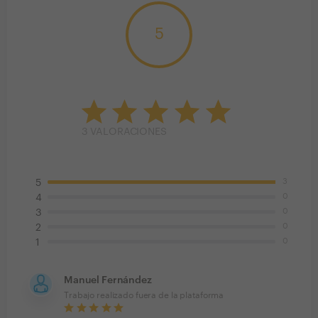
5
3
VALORACIONES
3
5
0
4
0
3
0
2
0
1
Manuel Fernández
Trabajo realizado fuera de la plataforma