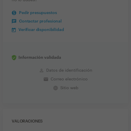
no lo dudes!!
Pedir presupuestos
Contactar profesional
Verificar disponibilidad
Información validada
perm_identity
Datos de identificación
email
Correo electrónico
language
Sitio web
VALORACIONES