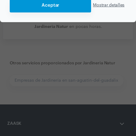
Aceptar
Mostrar detalles
Recibe varias propuestas de profesionales como
Jardineria Natur
en pocas horas.
Otros servicios proporcionados por
Jardineria Natur
Empresas de Jardinería en san-agustin-del-guadalix
ZAASK