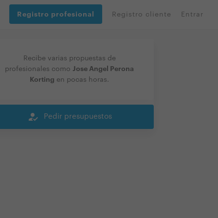
Registro profesional
Registro cliente
Entrar
Recibe varias propuestas de
Jose Angel Perona
profesionales como
Korting
en pocas horas.
how_to_reg
Pedir presupuestos