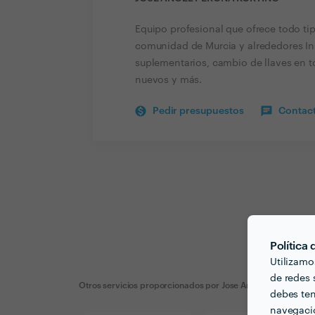
Equipo profesional que ofrece todo tip
comunidad de Murcia y alrededores Ins
suplementarios, cambio de llaves en t
nuevos y más.
Pedir presupuestos
Contact
Política
Utilizamo
de redes s
Otros servicios proporcionados por
Jose Angel Perona Kort
debes ten
navegació