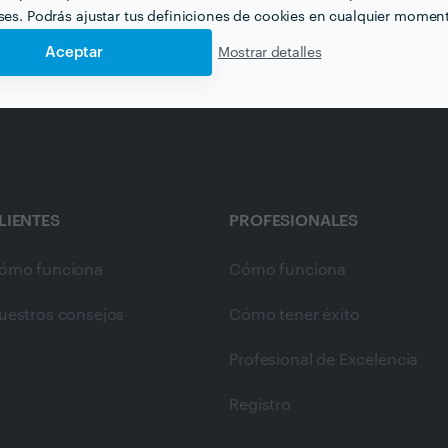
murcia
eses. Podrás ajustar tus definiciones de cookies en cualquier momen
Aceptar
Mostrar detalles
LIENTES
PROFESIONALES
ómo funciona
Cómo funciona
uestros consejos
Cómo tener éxito
Profesional de Excelencia
Registro