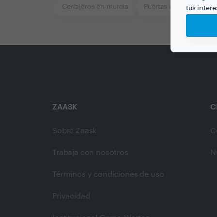
Cerrajeros en murcia
Puertas de Garaje en 
tus inter
ZAASK
C
Sobre Zaask
C
Trabaja con nosotros
N
Términos y condiciones de uso
Privacidad