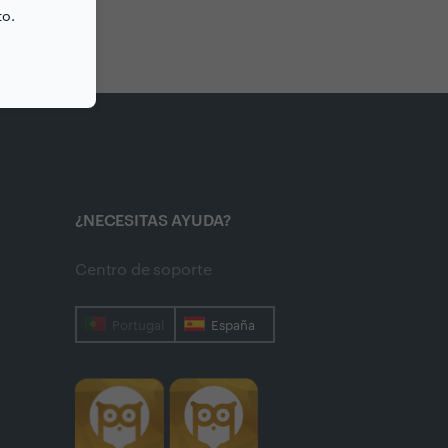
to.
¿NECESITAS AYUDA?
Centro de soporte
Portugal
España