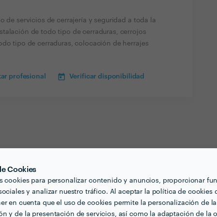
o de servicios de cerrajería y seguridad a toda la
talación de todo tipo de cerraduras, cerrojos
odo tipo de cerraduras, colocación de herrajes
ar profesional
Verificar disponibilidad
 de Cookies
s cookies para personalizar contenido y anuncios, proporcionar fu
ociales y analizar nuestro tráfico. Al aceptar la política de cookies 
ing
er en cuenta que el uso de cookies permite la personalización de la
n y de la presentación de servicios, así como la adaptación de la o