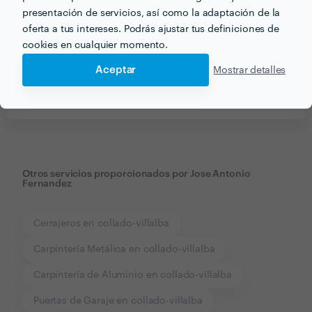
presentación de servicios, así como la adaptación de la
oferta a tus intereses. Podrás ajustar tus definiciones de
cookies en cualquier momento.
Aceptar
Mostrar detalles
Recibe varias propuestas de profesionales como
Jose Antonio Fernandez
en pocas horas.
Otros servicios proporcionados por
Jose Antonio
Fernandez
Cerrajeros en collado-villalba
Carpintería Metálica en collado-villalba
Carpintería de Aluminio en collado-villalba
Puertas de Garaje en collado-villalba