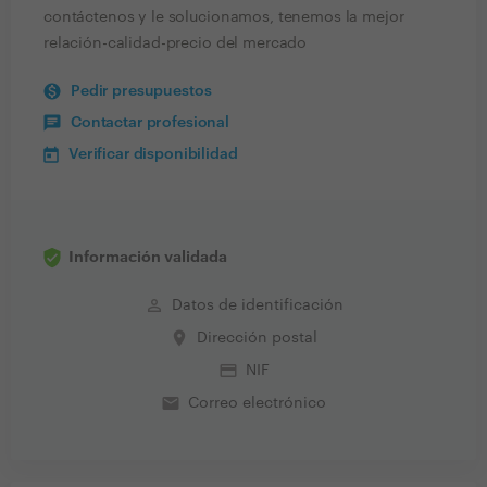
contáctenos y le solucionamos, tenemos la mejor
relación-calidad-precio del mercado
Pedir presupuestos
Contactar profesional
Verificar disponibilidad
Información validada
perm_identity
Datos de identificación
place
Dirección postal
credit_card
NIF
email
Correo electrónico