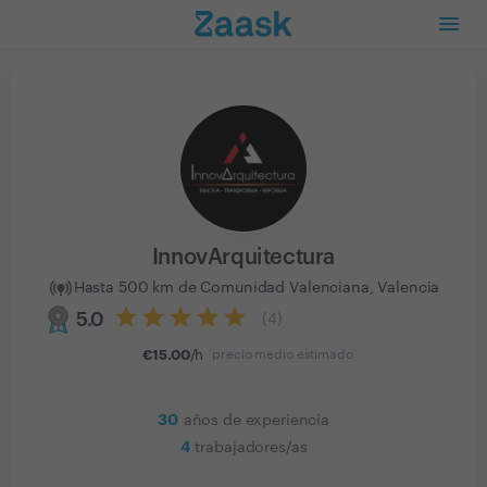
InnovArquitectura
Hasta 500 km de Comunidad Valenciana, Valencia
5.0
(
4
)
€
15.00
/h
precio medio estimado
30
años de experiencia
4
trabajadores/as