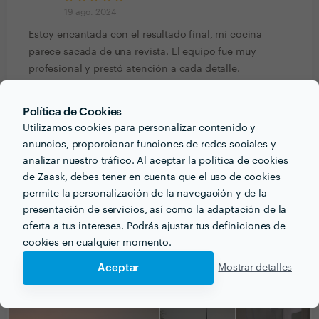
19 ago. 2024
Estoy encantada con el resultado final, mi cocina
parece sacada de una revista. El equipo fue muy
profesional y prestó atención a cada detalle.
¡Totalmente recomendados! ??✨
Política de Cookies
Delly Giraldo
Utilizamos cookies para personalizar contenido y
Trabajo realizado fuera de la plataforma
anuncios, proporcionar funciones de redes sociales y
analizar nuestro tráfico. Al aceptar la política de cookies
19 ago. 2024
de Zaask, debes tener en cuenta que el uso de cookies
Muy buena, son serios y muy puntuales además de
permite la personalización de la navegación y de la
profesional
presentación de servicios, así como la adaptación de la
oferta a tus intereses. Podrás ajustar tus definiciones de
cookies en cualquier momento.
Aceptar
Mostrar detalles
PORTFOLIO