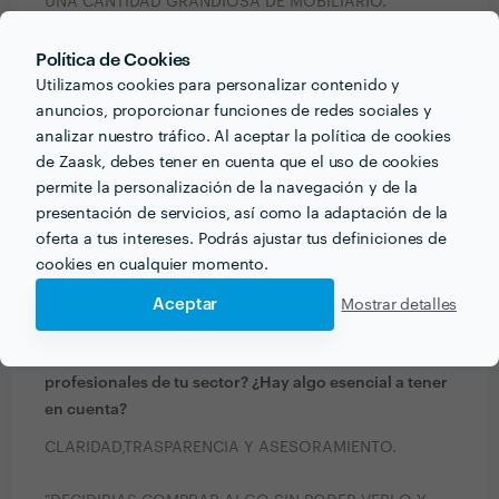
UNA CANTIDAD GRANDIOSA DE MOBILIARIO.
HEMOS RECORRIDO MILES DE KILOMETROS TANTO
Política de Cookies
EN EL TERRITORIO NACIONAL COMO INTERNACIONAL
Utilizamos cookies para personalizar contenido y
CON LAS PERTENENCIAS Y MERCANCIAS DE
anuncios, proporcionar funciones de redes sociales y
NUESTROS CLIENTES.
analizar nuestro tráfico. Al aceptar la política de cookies
de Zaask, debes tener en cuenta que el uso de cookies
permite la personalización de la navegación y de la
ESTA EXPERIENCIA NOS DA EL CONOCIMIENTO
presentación de servicios, así como la adaptación de la
NECESARIO PARA OFRECER A NUESTRA CLIENTELA
oferta a tus intereses. Podrás ajustar tus definiciones de
UNA ASESORIA PROFESIONAL COMPLETA DE LA
cookies en cualquier momento.
MEJOR FORMA PARA LA REALIZACION DE CADA
TRABAJO.
Aceptar
Mostrar detalles
¿Qué consejo le darías a alguien que quiera contratar
profesionales de tu sector? ¿Hay algo esencial a tener
en cuenta?
CLARIDAD,TRASPARENCIA Y ASESORAMIENTO.