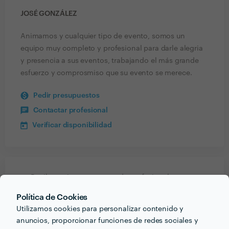
JOSÉ GONZÁLEZ
Animamos y cualquier tipo de evento, somos un
equipo muy completo y profesional para darle alegria
y presencia a sus eventos, trabajando el más grande
esfuerzo y comprosmiso que su evento se merece.
Pedir presupuestos
Contactar profesional
Verificar disponibilidad
Recibe varias propuestas de profesionales como
José González
en pocas horas.
Política de Cookies
Utilizamos cookies para personalizar contenido y
anuncios, proporcionar funciones de redes sociales y