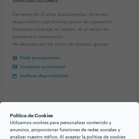
JUAN CARLOS CUMES
Camarero de 25 años busca empleo, dinámico,
responsable y con muchas ganas de superación.
Dispuesto a trabajar en equipo, en el sector de
hostelería y restauración.
Me desplazo por las zonas de alicante. gracias
Pedir presupuestos
Contactar profesional
Verificar disponibilidad
Información validada
Política de Cookies
email
Correo electrónico
Utilizamos cookies para personalizar contenido y
anuncios, proporcionar funciones de redes sociales y
analizar nuestro tráfico. Al aceptar la política de cookies