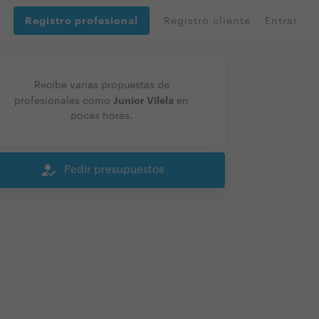
Registro profesional
Registro cliente
Entrar
Recibe varias propuestas de
Junior Vilela
profesionales como
en
pocas horas.
how_to_reg
Pedir presupuestos