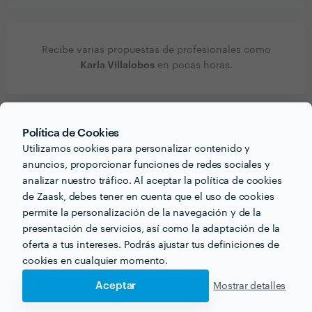
Recibe varias propuestas de profesionales como
Karla Villalobos
en pocas horas.
Política de Cookies
Utilizamos cookies para personalizar contenido y
Otros servicios proporcionados por
Karla Villalobos
anuncios, proporcionar funciones de redes sociales y
analizar nuestro tráfico. Al aceptar la política de cookies
Diseñador Gráfico en madrid
de Zaask, debes tener en cuenta que el uso de cookies
permite la personalización de la navegación y de la
Traductores profesionales en madrid
presentación de servicios, así como la adaptación de la
Desarrollo en HTML5 en madrid
oferta a tus intereses. Podrás ajustar tus definiciones de
cookies en cualquier momento.
Seguridad en Internet en madrid
Aceptar
Mostrar detalles
Seguridad Informática en madrid