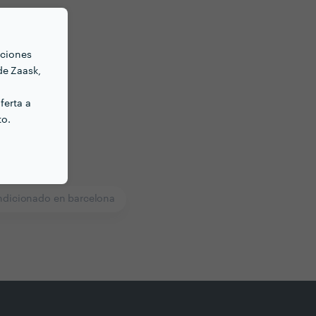
nciones
de Zaask,
ferta a
to.
ndicionado en barcelona