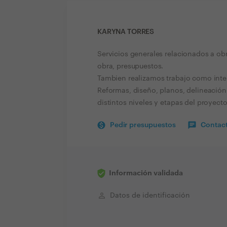
KARYNA TORRES
Servicios generales relacionados a obr
obra, presupuestos.
Tambien realizamos trabajo como interi
Reformas, diseño, planos, delineación
distintos niveles y etapas del proyecto
Pedir presupuestos
Contact
Información validada
perm_identity
Datos de identificación