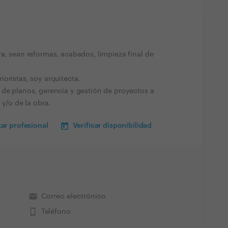
a, sean reformas, acabados, limpieza final de
oristas, soy arquitecta.
 de planos, gerencia y gestión de proyectos a
 y/o de la obra.
ar profesional
Verificar disponibilidad
email
Correo electrónico
phone_iphone
Teléfono