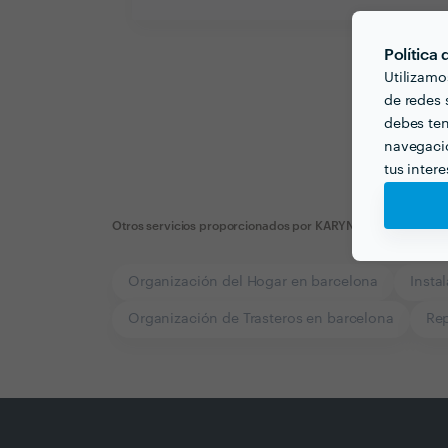
Política
Utilizamo
de redes s
debes ten
navegació
tus inter
Otros servicios proporcionados por
KARYNA TORRES
Organización del Hogar en barcelona
Insta
Organización de Trasteros en barcelona
Rep