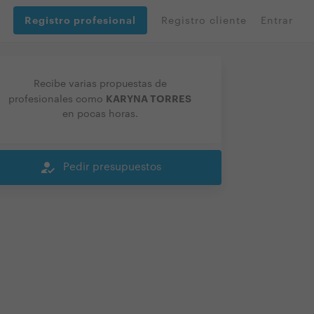
Registro profesional
Registro cliente
Entrar
Recibe varias propuestas de
KARYNA TORRES
profesionales como
en pocas horas.
how_to_reg
Pedir presupuestos