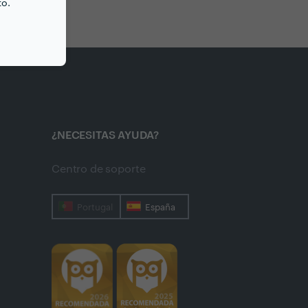
to.
¿NECESITAS AYUDA?
Centro de soporte
Portugal
España