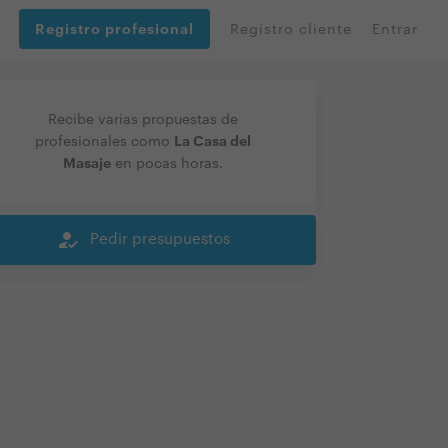
Registro profesional
Registro cliente
Entrar
Recibe varias propuestas de
La Casa del
profesionales como
Masaje
en pocas horas.
how_to_reg
Pedir presupuestos