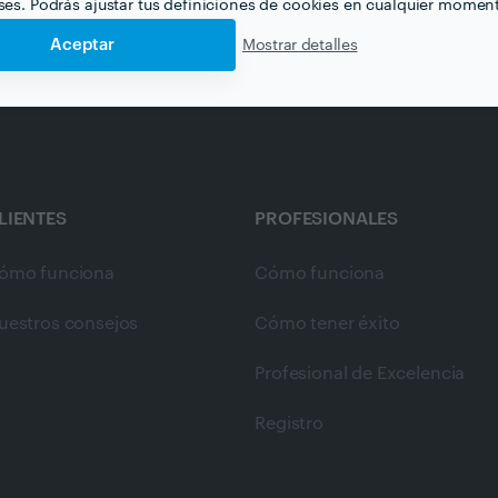
eses. Podrás ajustar tus definiciones de cookies en cualquier momen
Aceptar
Mostrar detalles
LIENTES
PROFESIONALES
ómo funciona
Cómo funciona
uestros consejos
Cómo tener éxito
Profesional de Excelencia
Registro