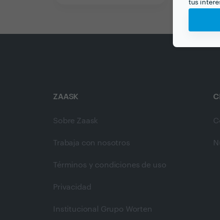
tus inter
ZAASK
C
Sobre Zaask
C
Trabaja con nosotros
N
Términos y condiciones de uso
Privacidad
Institucional Grupo Worten