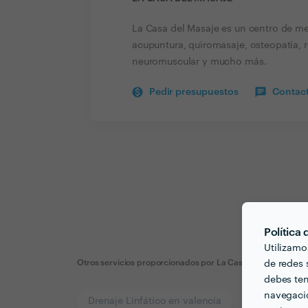
La Casa del Masaje es un centro de med
acupuntura, quiromasaje, osteopatia, r
neuromuscular y mucho más.
Pedir presupuestos
Contact
Política
Utilizamo
Otros servicios proporcionados por
La Casa del Masaje
de redes s
debes ten
navegació
Drenaje Linfático en valencia