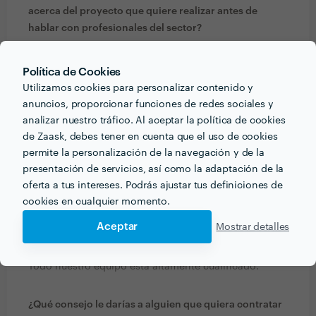
acerca del proyecto que quiere realizar antes de
hablar con profesionales del sector?
Cuando se contrata un profesional externo, ¿se
implica en su empresa como si fuera suya? Nosotros
Política de Cookies
hacemos de cada cliente nuestra empresa y peleamos
Utilizamos cookies para personalizar contenido y
y luchamos por ella como si fuéramos los gerentes. Si
anuncios, proporcionar funciones de redes sociales y
usted crece nosotros lo haremos con usted.
analizar nuestro tráfico. Al aceptar la política de cookies
de Zaask, debes tener en cuenta que el uso de cookies
Creamos red de contactos entre nuestros clientes.
permite la personalización de la navegación y de la
Queremos que trabajen entre ellos.
presentación de servicios, así como la adaptación de la
oferta a tus intereses. Podrás ajustar tus definiciones de
¿Qué formación y experiencia tienes que estén
cookies en cualquier momento.
relacionadas con tu trabajo?
Aceptar
Mostrar detalles
Licenciatura
Varios titulos específicos, etc
Todo nuestro equipo está altamente cualificado.
¿Qué consejo le darías a alguien que quiera contratar