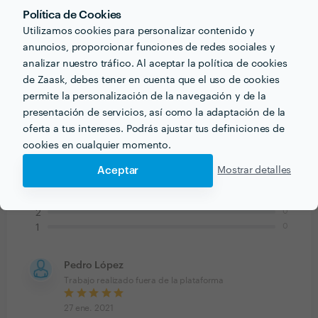
Política de Cookies
5
Utilizamos cookies para personalizar contenido y
anuncios, proporcionar funciones de redes sociales y
analizar nuestro tráfico. Al aceptar la política de cookies
de Zaask, debes tener en cuenta que el uso de cookies
permite la personalización de la navegación y de la
presentación de servicios, así como la adaptación de la
1
valoración
oferta a tus intereses. Podrás ajustar tus definiciones de
cookies en cualquier momento.
1
5
Aceptar
Mostrar detalles
0
4
0
3
0
2
0
1
Pedro López
Trabajo realizado fuera de la plataforma
27 ene. 2021