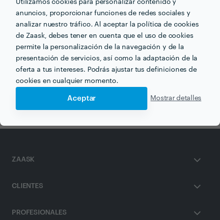
Utilizamos cookies para personalizar contenido y
anuncios, proporcionar funciones de redes sociales y
analizar nuestro tráfico. Al aceptar la política de cookies
de Zaask, debes tener en cuenta que el uso de cookies
Otros servicios proporcionados por
Lienzo Oviedo
permite la personalización de la navegación y de la
presentación de servicios, así como la adaptación de la
oferta a tus intereses. Podrás ajustar tus definiciones de
Diseño de Interiores en oviedo
cookies en cualquier momento.
Decorador de Interiores en oviedo
Aceptar
Mostrar detalles
ZAASK
CLIENTES
PROFESIONALES