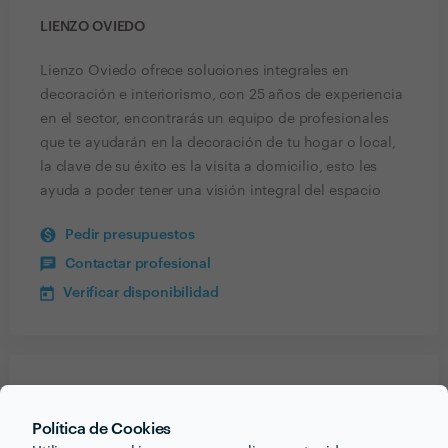
LIENZO OVIEDO
Lienzo Oviedo ofrece soluciones integrales en
decoración e interiorismo, con 25 años de experiencia
en el sector, encontrarás un equipo de profesionales
que te ayudarán en la decoración de tu hogar o local,
la clave de su éxito es la visita a domicilio, esto les
ayuda a poder tener una visión integral del espacio
Pedir presupuestos
Contactar profesional
Verificar disponibilidad
Recibe varias propuestas de profesionales como
Lienzo Oviedo
en pocas horas.
Política de Cookies