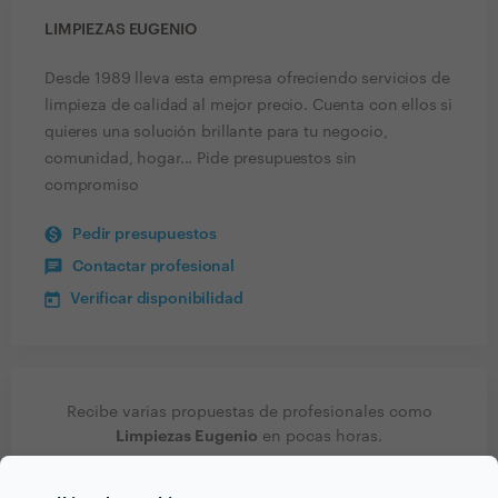
LIMPIEZAS EUGENIO
Desde 1989 lleva esta empresa ofreciendo servicios de
limpieza de calidad al mejor precio. Cuenta con ellos si
quieres una solución brillante para tu negocio,
comunidad, hogar... Pide presupuestos sin
compromiso
Pedir presupuestos
Contactar profesional
Verificar disponibilidad
Recibe varias propuestas de profesionales como
Limpiezas Eugenio
en pocas horas.