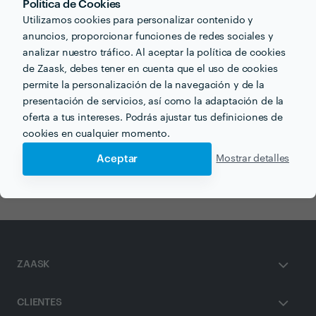
Política de Cookies
Utilizamos cookies para personalizar contenido y
anuncios, proporcionar funciones de redes sociales y
Otros servicios proporcionados por
Limpiezas Eugenio
analizar nuestro tráfico. Al aceptar la política de cookies
de Zaask, debes tener en cuenta que el uso de cookies
permite la personalización de la navegación y de la
Portero de Edificio en palma-de-mallorca
presentación de servicios, así como la adaptación de la
Empresas de Limpieza en palma-de-mallorca
oferta a tus intereses. Podrás ajustar tus definiciones de
cookies en cualquier momento.
Administración de Fincas en palma-de-mallorca
Aceptar
Mostrar detalles
Limpieza a Domicilio en palma-de-mallorca
ZAASK
CLIENTES