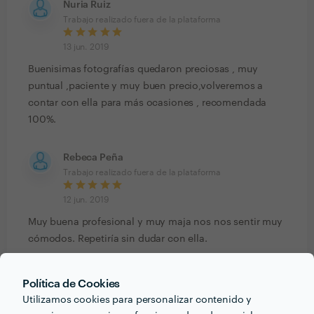
Nuria Ruiz
Trabajo realizado fuera de la plataforma
13 jun. 2019
Buenisimas fotografías quedaron preciosas , muy
puntual ,paciente y muy buen precio,volveremos a
contar con ella para más ocasiones , recomendada
100%.
Rebeca Peña
Trabajo realizado fuera de la plataforma
12 jun. 2019
Muy buena profesional y muy maja nos nos sentir muy
cómodos. Repetiría sin dudar con ella.
Enrique Barajas
Política de Cookies
Trabajo realizado fuera de la plataforma
Utilizamos cookies para personalizar contenido y