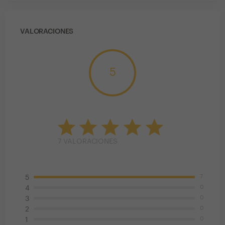
VALORACIONES
5
7
VALORACIONES
7
5
0
4
0
3
0
2
0
1