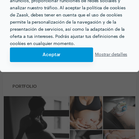
anuncios, proporcionar funciones de redes sociales y
12 jun. 2019
analizar nuestro tráfico. Al aceptar la política de cookies
Lorena es una gran profesional. Fue muy cercana y
de Zaask, debes tener en cuenta que el uso de cookies
amable con nosotros en todo momento. Todo fue muy
permite la personalización de la navegación y de la
bien y contaremos con ella si volvemos a necesitar
presentación de servicios, así como la adaptación de la
este servicio.
oferta a tus intereses. Podrás ajustar tus definiciones de
cookies en cualquier momento.
Aceptar
Mostrar detalles
Ver más
PORTFOLIO