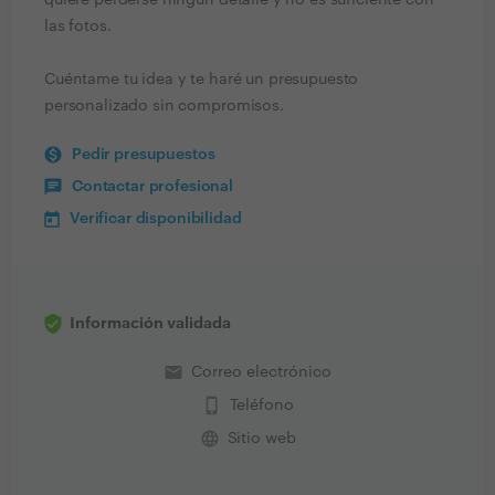
quiere perderse ningún detalle y no es suficiente con
las fotos.
Cuéntame tu idea y te haré un presupuesto
personalizado sin compromisos.
Pedir presupuestos
Contactar profesional
Verificar disponibilidad
Información validada
email
Correo electrónico
phone_iphone
Teléfono
language
Sitio web