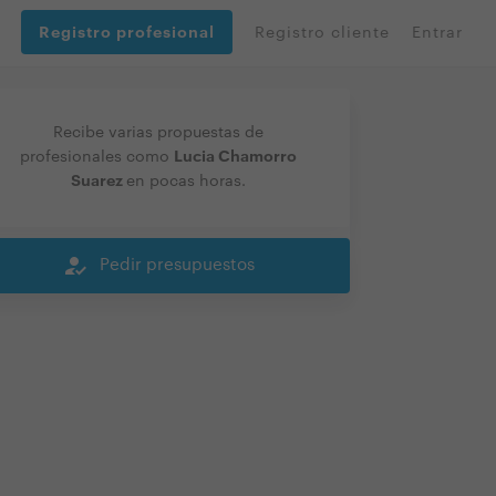
Registro profesional
Registro cliente
Entrar
Recibe varias propuestas de
Lucia Chamorro
profesionales como
Suarez
en pocas horas.
how_to_reg
Pedir presupuestos