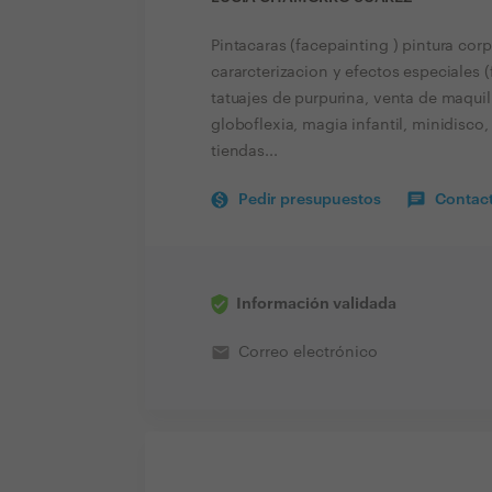
Pintacaras (facepainting ) pintura corp
cararcterizacion y efectos especiales
tatuajes de purpurina, venta de maquill
globoflexia, magia infantil, minidisc
tiendas...
Pedir presupuestos
Contact
Información validada
email
Correo electrónico