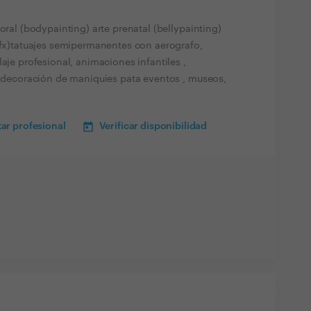
oral (bodypainting) arte prenatal (bellypainting)
 (fx)tatuajes semipermanentes con aerografo,
aje profesional, animaciones infantiles ,
o, decoración de maniquies pata eventos , museos,
ar profesional
Verificar disponibilidad