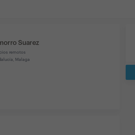
morro Suarez
icios remotos
alucía, Malaga