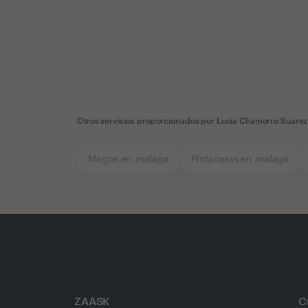
Otros servicios proporcionados por
Lucia Chamorro Suarez
Magos en malaga
Pintacaras en malaga
ZAASK
C