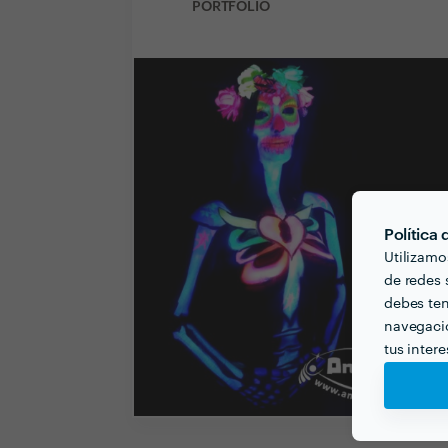
PORTFOLIO
Política
Utilizamo
de redes s
debes ten
navegació
tus inter