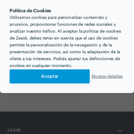
Política de Cookies
Utilizamos cookies para personalizar contenido y
anuncios, proporcionar funciones de redes sociales y
Otros servicios proporcionados por
Luján
analizar nuestro tráfico. Al aceptar la política de cookies
de Zaask, debes tener en cuenta que el uso de cookies
Paredes de Pladur en valencia
permite la personalización de la navegación y de la
presentación de servicios, así como la adaptación de la
Construcción de Casa en valencia
oferta a tus intereses. Podrás ajustar tus definiciones de
cookies en cualquier momento.
Colocación de Falso Techo en valencia
Aceptar
Mostrar detalles
Constructor en valencia
Casas Prefabricadas en valencia
ZAASK