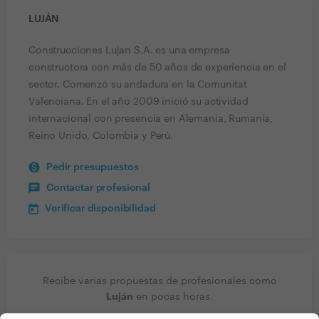
LUJÁN
Construcciones Lujan S.A. es una empresa
constructora con más de 50 años de experiencia en el
sector. Comenzó su andadura en la Comunitat
Valenciana. En el año 2009 inició su actividad
internacional con presencia en Alemania, Rumanía,
Reino Unido, Colombia y Perú.
Pedir presupuestos
Contactar profesional
Verificar disponibilidad
Recibe varias propuestas de profesionales como
Luján
en pocas horas.