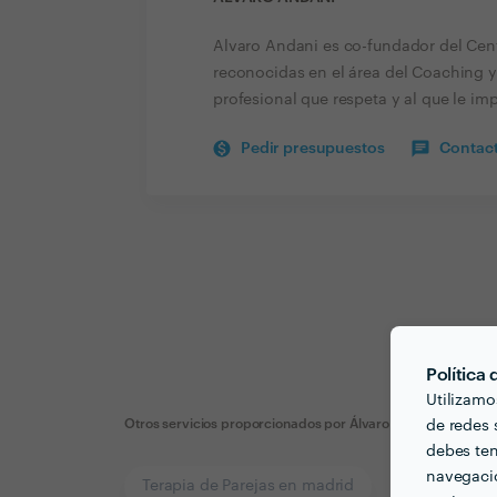
Alvaro Andani es co-fundador del Cent
reconocidas en el área del Coaching y 
profesional que respeta y al que le im
Pedir presupuestos
Contact
Política
Utilizamo
Otros servicios proporcionados por
Álvaro Andani
de redes s
debes ten
navegació
Terapia de Parejas en madrid