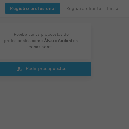
Registro profesional
Registro cliente
Entrar
Recibe varias propuestas de
Álvaro Andani
profesionales como
en
pocas horas.
how_to_reg
Pedir presupuestos