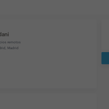
dani
icios remotos
rid, Madrid