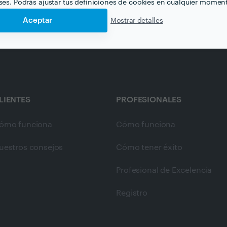
eses. Podrás ajustar tus definiciones de cookies en cualquier momen
Aceptar
Mostrar detalles
LIENTES
PROFESIONALES
ómo funciona
Cómo funciona
uestros consejos
Cómo tener éxito
Profesional de Excelencia
Registro