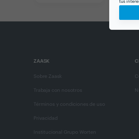
tus inter
ZAASK
C
Sobre Zaask
C
Trabaja con nosotros
N
Términos y condiciones de uso
Privacidad
Institucional Grupo Worten