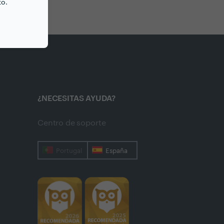
to.
¿NECESITAS AYUDA?
Centro de soporte
Portugal
España