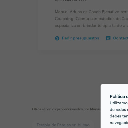
Manuel Aduna es Coach Ejecutivo certi
Coaching. Cuenta con estudios de Coa
especializa en brindar terapia tanto a
Pedir presupuestos
Contact
Política
Utilizamo
Otros servicios proporcionados por
Manuel Aduna
de redes s
debes ten
navegació
Terapia de Parejas en bilbao