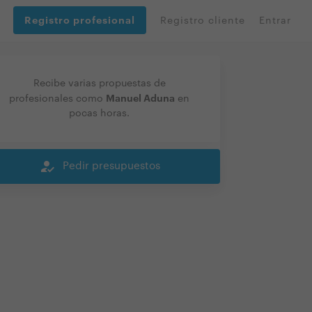
Registro profesional
Registro cliente
Entrar
Recibe varias propuestas de
Manuel Aduna
profesionales como
en
pocas horas.
how_to_reg
Pedir presupuestos