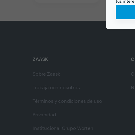
tus inter
ZAASK
C
Sobre Zaask
C
Trabaja con nosotros
N
Términos y condiciones de uso
Privacidad
Institucional Grupo Worten