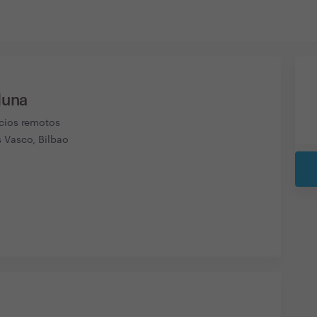
duna
icios remotos
s Vasco, Bilbao