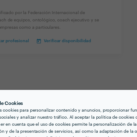
ficado por la Federación Internacional de
ch de equipos, ontológico, coach ejecutivo y se
 empresas como a particulares.
ar profesional
Verificar disponibilidad
 de Cookies
s cookies para personalizar contenido y anuncios, proporcionar fu
ociales y analizar nuestro tráfico. Al aceptar la política de cookies 
er en cuenta que el uso de cookies permite la personalización de la
n y de la presentación de servicios, así como la adaptación de la o