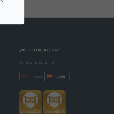
to.
¿NECESITAS AYUDA?
Centro de soporte
Portugal
España