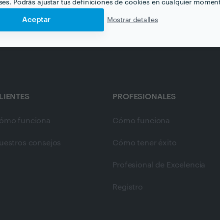
eses. Podrás ajustar tus definiciones de cookies en cualquier momen
Aceptar
Mostrar detalles
LIENTES
PROFESIONALES
ómo funciona
Cómo funciona
uestros consejos
Cómo tener éxito
Profesional de Excelencia
Registro