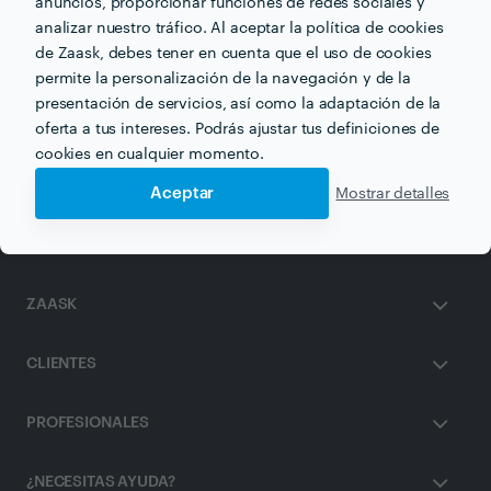
anuncios, proporcionar funciones de redes sociales y
analizar nuestro tráfico. Al aceptar la política de cookies
de Zaask, debes tener en cuenta que el uso de cookies
Otros servicios proporcionados por
María José Villarejo
permite la personalización de la navegación y de la
González
presentación de servicios, así como la adaptación de la
oferta a tus intereses. Podrás ajustar tus definiciones de
Terapia de Parejas en valencia
cookies en cualquier momento.
Aceptar
Mostrar detalles
ZAASK
CLIENTES
PROFESIONALES
¿NECESITAS AYUDA?