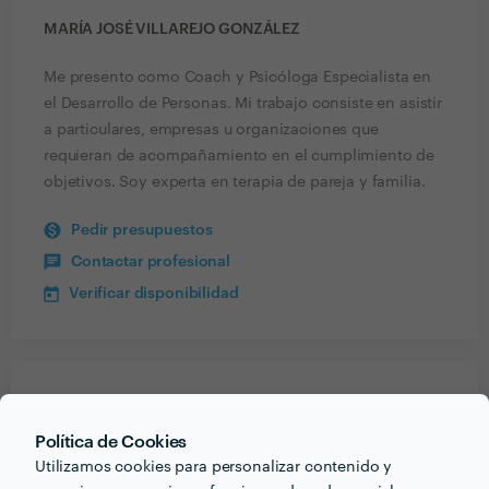
MARÍA JOSÉ VILLAREJO GONZÁLEZ
Me presento como Coach y Psicóloga Especialista en
el Desarrollo de Personas. Mi trabajo consiste en asistir
a particulares, empresas u organizaciones que
requieran de acompañamiento en el cumplimiento de
objetivos. Soy experta en terapia de pareja y familia.
Pedir presupuestos
Contactar profesional
Verificar disponibilidad
Recibe varias propuestas de profesionales como
María José Villarejo González
en pocas horas.
Política de Cookies
Utilizamos cookies para personalizar contenido y