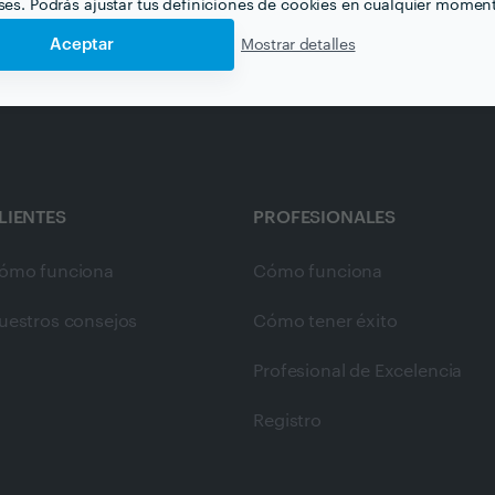
eses. Podrás ajustar tus definiciones de cookies en cualquier momen
Aceptar
Mostrar detalles
LIENTES
PROFESIONALES
ómo funciona
Cómo funciona
uestros consejos
Cómo tener éxito
Profesional de Excelencia
Registro