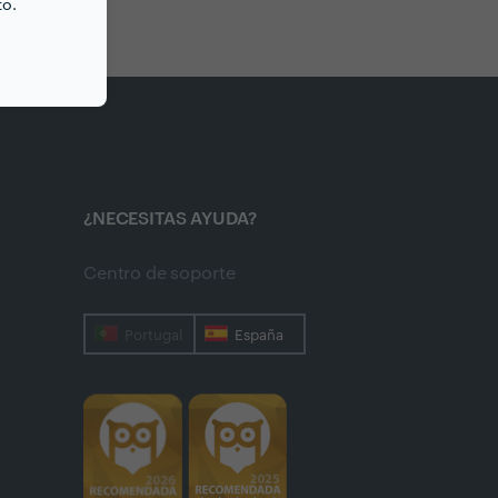
to.
¿NECESITAS AYUDA?
Centro de soporte
Portugal
España