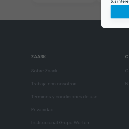
tus inter
ZAASK
C
Sobre Zaask
C
Trabaja con nosotros
N
Términos y condiciones de uso
Privacidad
Institucional Grupo Worten