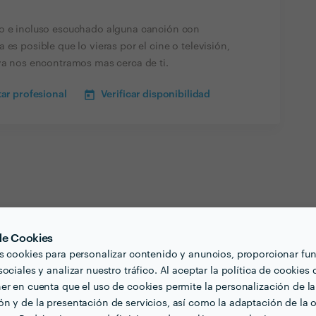
to e incluso escuchado alguna canción con
es posible que lo vieras por el cine o televisión,
 ya nos encontramos mas cerca de ti.
ar profesional
Verificar disponibilidad
 de Cookies
s cookies para personalizar contenido y anuncios, proporcionar fu
ociales y analizar nuestro tráfico. Al aceptar la política de cookies 
er en cuenta que el uso de cookies permite la personalización de la
n y de la presentación de servicios, así como la adaptación de la o
lbao