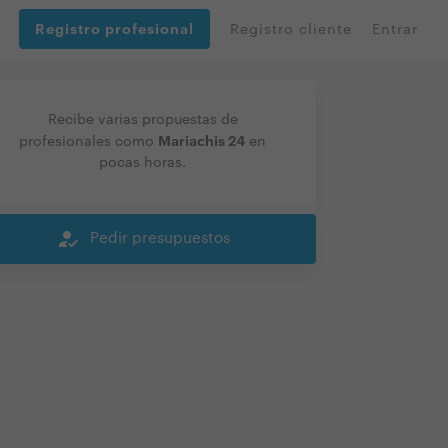
Registro profesional
Registro cliente
Entrar
Recibe varias propuestas de
Mariachis 24
profesionales como
en
pocas horas.
how_to_reg
Pedir presupuestos