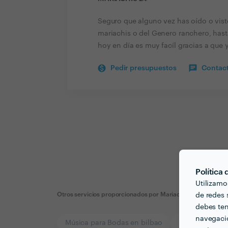
Seguro que alguno vez has oído o vis
mariachis o del Genero ranchero, hasta 
hoy en día es muy facíl gracias a que
Pedir presupuestos
Contact
Política
Utilizamo
Otros servicios proporcionados por
Mariachis 24
de redes s
debes ten
navegació
Música para Bodas en bilbao
Karaoke en bi