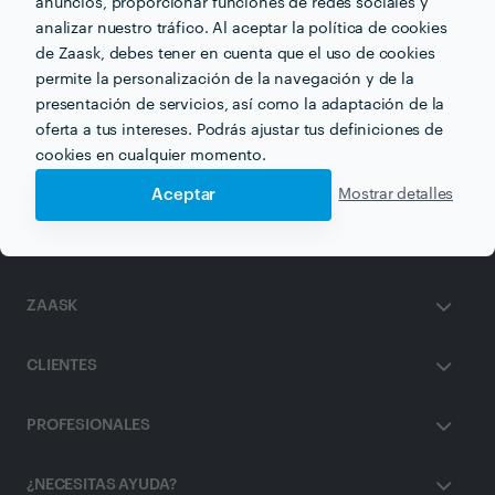
anuncios, proporcionar funciones de redes sociales y
analizar nuestro tráfico. Al aceptar la política de cookies
Otros servicios proporcionados por
MARIA MIR
de Zaask, debes tener en cuenta que el uso de cookies
permite la personalización de la navegación y de la
presentación de servicios, así como la adaptación de la
Música para Fiesta en palma-de-mallorca
oferta a tus intereses. Podrás ajustar tus definiciones de
DJs en palma-de-mallorca
cookies en cualquier momento.
Aceptar
Mostrar detalles
ZAASK
CLIENTES
PROFESIONALES
¿NECESITAS AYUDA?