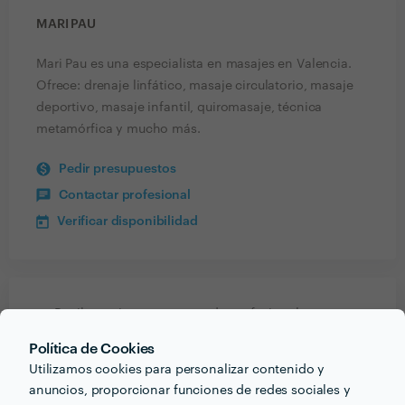
MARI PAU
Mari Pau es una especialista en masajes en Valencia.
Ofrece: drenaje linfático, masaje circulatorio, masaje
deportivo, masaje infantil, quiromasaje, técnica
metamórfica y mucho más.
Pedir presupuestos
Contactar profesional
Verificar disponibilidad
Recibe varias propuestas de profesionales como
Mari Pau
en pocas horas.
Política de Cookies
Utilizamos cookies para personalizar contenido y
anuncios, proporcionar funciones de redes sociales y