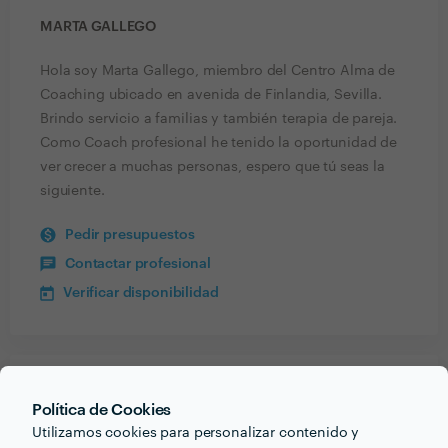
MARTA GALLEGO
Hola soy Marta Gallego, miembro del Centro Alma de
Coaching ubicado en avenida de Finlandia, Sevilla.
Brindo servicio a familias y también terapia de pareja.
Como Coach profesional he tenido la oportunidad de
ver crecer a muchas personas, espero que tú seas la
siguiente.
Pedir presupuestos
Contactar profesional
Verificar disponibilidad
Recibe varias propuestas de profesionales como
Política de Cookies
Marta Gallego
en pocas horas.
Utilizamos cookies para personalizar contenido y