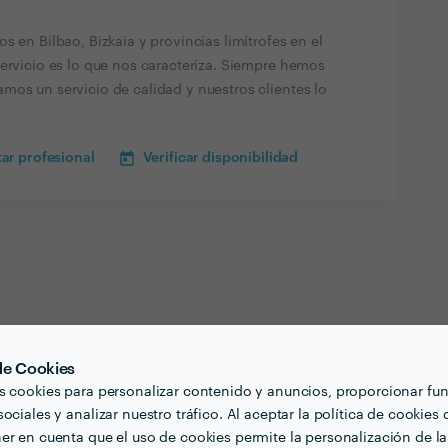
s en Bilbao, Bizkaia y provincias limítrofes en el
Servicio es lo que nos caracteriza. Siempre hemos
mos un servicio de calidad y nuestros clientes lo
ar profesional
Verificar disponibilidad
 de Cookies
s cookies para personalizar contenido y anuncios, proporcionar fu
ociales y analizar nuestro tráfico. Al aceptar la política de cookies 
er en cuenta que el uso de cookies permite la personalización de la