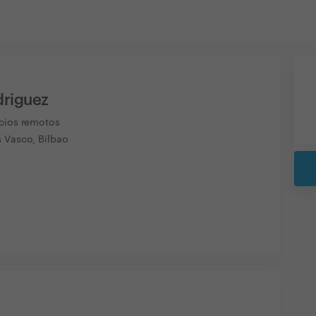
driguez
icios remotos
s Vasco, Bilbao