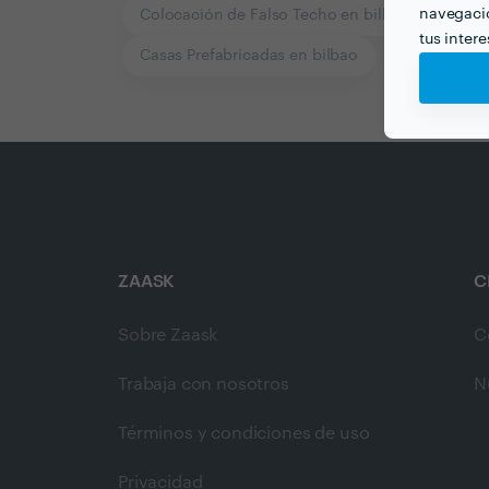
navegació
Colocación de Falso Techo en bilbao
Const
tus inter
Casas Prefabricadas en bilbao
ZAASK
C
Sobre Zaask
C
Trabaja con nosotros
N
Términos y condiciones de uso
Privacidad