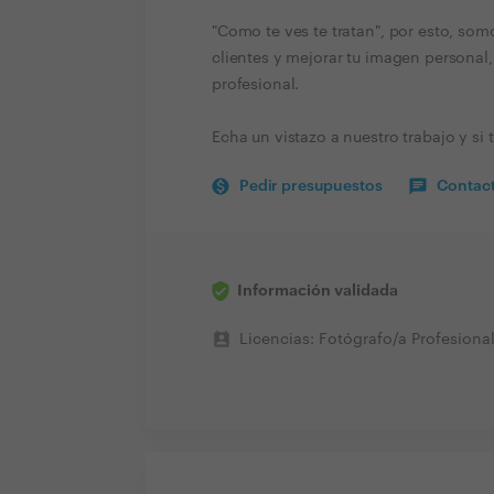
"Como te ves te tratan", por esto, somo
clientes y mejorar tu imagen personal
profesional.
Echa un vistazo a nuestro trabajo y si t
Pedir presupuestos
Contact
Información validada
perm_contact_calendar
Licencias: Fotógrafo/a Profesiona