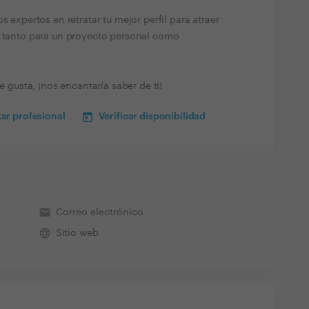
s expertos en retratar tu mejor perfil para atraer
, tanto para un proyecto personal como
e gusta, ¡nos encantaría saber de ti!
ar profesional
Verificar disponibilidad
email
l
Correo electrónico
language
Sitio web