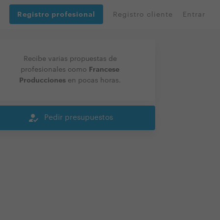
Registro profesional
Registro cliente
Entrar
Recibe varias propuestas de
Francese
profesionales como
Producciones
en pocas horas.
how_to_reg
Pedir presupuestos