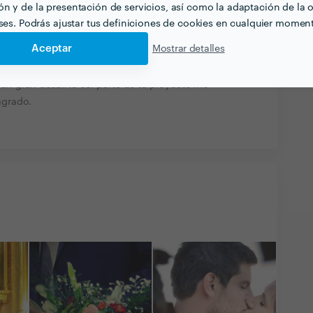
n y de la presentación de servicios, así como la adaptación de la o
eses. Podrás ajustar tus definiciones de cookies en cualquier momen
.muy diligente con las peticiones que hice y
...recomendable 100%
Aceptar
Mostrar detalles
ducciones
29 ene. 2019
un gran desafÃ­o ser parte de tu proyecto me
agrado.