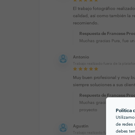
El trabajo fotográfico realiza
calidad, así como también la 
recomiendo.
Respuesta de Francese Pro
Muchas gracias Pura, fue un
Antonio
Trabajo realizado fuera de la plataf
Muy buen profesional y muy bue
siempre soluciones a sus clien
Respuesta de Francese Pro
Muchas gracias Antonio, fu
proyecto
Política
Utilizamo
de redes s
Agustin
debes ten
Trabajo realizado fuera de la plataf