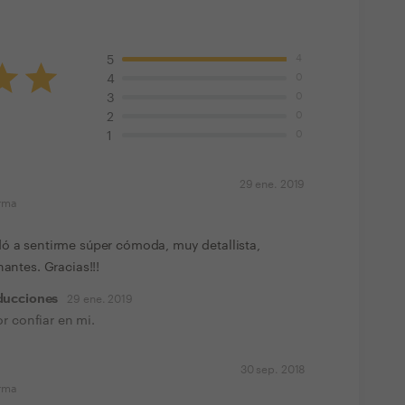
4
5
0
4
0
3
0
2
0
1
29 ene. 2019
orma
ó a sentirme súper cómoda, muy detallista,
nantes. Gracias!!!
ducciones
29 ene. 2019
r confiar en mi.
30 sep. 2018
orma