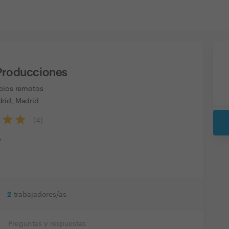
Producciones
icios remotos
rid, Madrid
(
4
)
e
2
trabajadores/as
Preguntas y respuestas