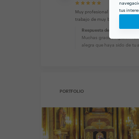
navegació
tus inter
Muy profesional en su trabajo..
trabajo de muy buena calidad
Respuesta de Francese Pro
Muchas gracias Agustin fue 
alegra que haya sido de tu 
PORTFOLIO