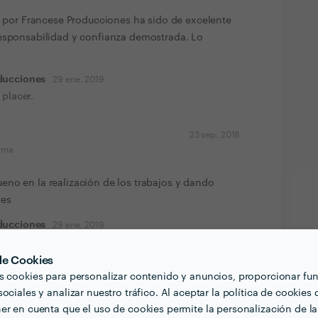
do por Francese Producciones ha sido de excelente
responsabilidad y confianza demostrada. Lo
ducciones
29 ene. 2019
 placer.
23 sep. 2018
orma
no en la realización de los trabajos y dando
tes
ducciones
29 ene. 2019
e un gusto enorme poder formar parte de tu
 de Cookies
s cookies para personalizar contenido y anuncios, proporcionar fu
ociales y analizar nuestro tráfico. Al aceptar la política de cookies 
23 sep. 2018
er en cuenta que el uso de cookies permite la personalización de la
orma