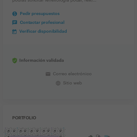
podrás solicitar reflexología podal, reiki...
Pedir presupuestos
Contactar profesional
Verificar disponibilidad
Información validada
email
Correo electrónico
language
Sitio web
PORTFOLIO