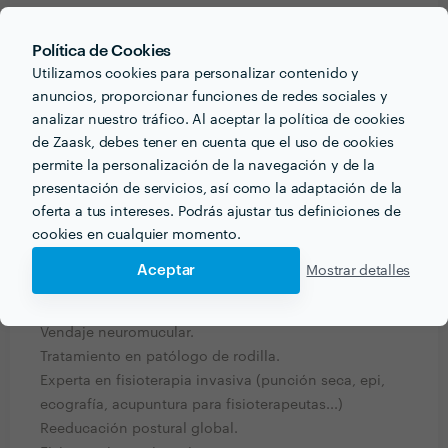
PREGUNTAS Y RESPUESTAS
Política de Cookies
¿Qué información debe pensar el cliente o clienta
Utilizamos cookies para personalizar contenido y
acerca del proyecto que quiere realizar antes de
anuncios, proporcionar funciones de redes sociales y
hablar con profesionales del sector?
analizar nuestro tráfico. Al aceptar la política de cookies
de Zaask, debes tener en cuenta que el uso de cookies
Desde cuando empezó su dolor, si lo achaca a algún
permite la personalización de la navegación y de la
mal movimiento o algo en concreto, si le impide
presentación de servicios, así como la adaptación de la
dormir bien...
oferta a tus intereses. Podrás ajustar tus definiciones de
cookies en cualquier momento.
¿Qué formación y experiencia tienes que estén
Aceptar
Mostrar detalles
relacionadas con tu trabajo?
Diplomatura en fisioterapia.
Vendaje neuromucular.
Tratamiento en patólogo de rodilla.
Experta en fisioterapia invasiva (punción seca, epi,
ecografía, acupuntura para fisioterapeutas...)
Reeducación postural global.