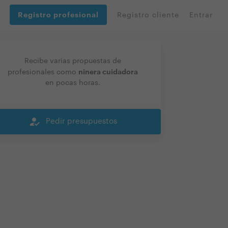
Registro profesional
Registro cliente
Entrar
Recibe varias propuestas de
ninera cuidadora
profesionales como
en pocas horas.
how_to_reg
Pedir presupuestos