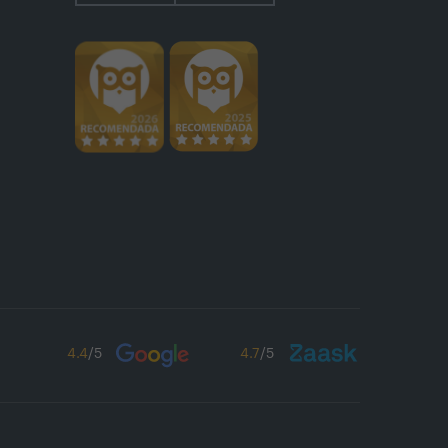
4.4
/5
4.7
/5