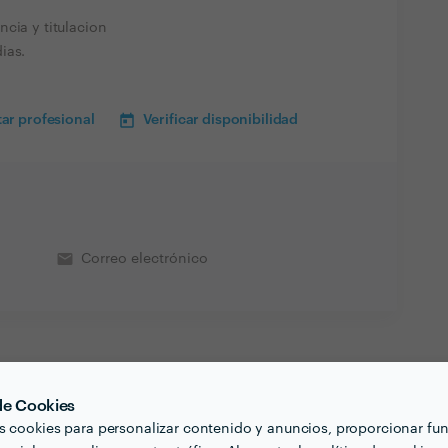
cia y titulacion
ias.
ar profesional
Verificar disponibilidad
email
Correo electrónico
 de Cookies
s cookies para personalizar contenido y anuncios, proporcionar fu