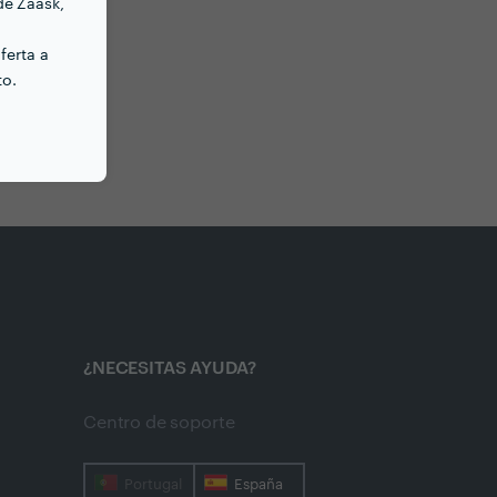
de Zaask,
ferta a
to.
¿NECESITAS AYUDA?
Centro de soporte
Portugal
España