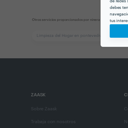
de redes s
debes ten
navegació
Otros servicios proporcionados por
ninera cuidadora
tus inter
Limpieza del Hogar en pontevedra
ZAASK
C
Sobre Zaask
C
Trabaja con nosotros
N