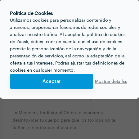
¿Qué información debe pensar el cliente o clienta
Política de Cookies
acerca del proyecto que quiere realizar antes de
Utilizamos cookies para personalizar contenido y
hablar con profesionales del sector?
anuncios, proporcionar funciones de redes sociales y
¿Tienes algún dolor, malestar, tienes problemas para
analizar nuestro tráfico. Al aceptar la política de cookies
la gestación, acabas de tener un estrés, te faltan
de Zaask, debes tener en cuenta que el uso de cookies
ánimos o fuerza, tus defensas están bajas, tienes
permite la personalización de la navegación y de la
insómnio, ansiedad, no estás bien y no sabes lo que
presentación de servicios, así como la adaptación de la
te pasa, tienes una enfermedad cónica, ...?
oferta a tus intereses. Podrás ajustar tus definiciones de
cookies en cualquier momento.
Te ofrezco un servicio Terapéutico destinado al
Aceptar
Mostrar detalles
Bienestar de la Salut teniendo en cuenta que no sólo
beneficia la Naturaleza de nuestro cuerpo, tambien
beneficia a la Naturaleza del nuestro planeta.
La Medicina Tradicional China te ayudará a
desintoxicar tu cuerpo para que los tóxicos no te
dañen, sin intoxicar al planeta.