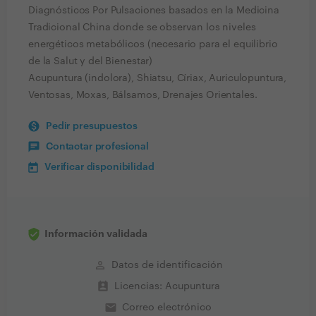
Diagnósticos Por Pulsaciones basados en la Medicina
Tradicional China donde se observan los niveles
energéticos metabólicos (necesario para el equilibrio
de la Salut y del Bienestar)
Acupuntura (indolora), Shiatsu, Círiax, Auriculopuntura,
Ventosas, Moxas, Bálsamos, Drenajes Orientales.
Pedir presupuestos
Contactar profesional
Verificar disponibilidad
Información validada
perm_identity
Datos de identificación
perm_contact_calendar
Licencias: Acupuntura
email
Correo electrónico