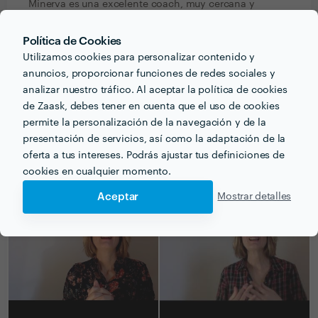
Minerva es una excelente coach, muy cercana y
profesional. Siempre que terminaba alguna sesión con
ella me sentía con una sensación de paz y tranquilidad
Política de Cookies
que me ayudan en mi día a día. Totalmente
Utilizamos cookies para personalizar contenido y
recomendable.
anuncios, proporcionar funciones de redes sociales y
analizar nuestro tráfico. Al aceptar la política de cookies
de Zaask, debes tener en cuenta que el uso de cookies
permite la personalización de la navegación y de la
presentación de servicios, así como la adaptación de la
PORTFOLIO
oferta a tus intereses. Podrás ajustar tus definiciones de
cookies en cualquier momento.
Aceptar
Mostrar detalles