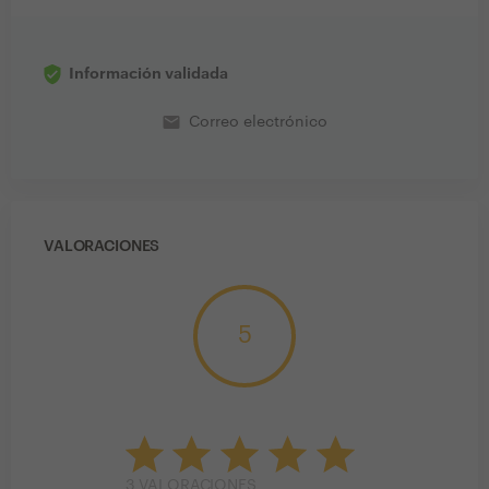
Información validada
email
Correo electrónico
VALORACIONES
5
3
VALORACIONES