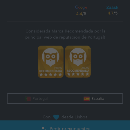
4.7
/5
4.4
/5
¡Considerada Marca Recomendada por la
principal web de reputación de Portugal!
Portugal
España
Con
desde Lisboa
@
2026
Zaask - Plataforma Digital, S.A.
how_to_reg
Pedir presupuestos