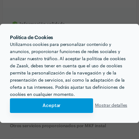
Información validada
Política de Cookies
perm_identity
Datos de identificación
Utilizamos cookies para personalizar contenido y
email
Correo electrónico
anuncios, proporcionar funciones de redes sociales y
analizar nuestro tráfico. Al aceptar la política de cookies
de Zaask, debes tener en cuenta que el uso de cookies
permite la personalización de la navegación y de la
presentación de servicios, así como la adaptación de la
Recibe varias propuestas de profesionales como
oferta a tus intereses. Podrás ajustar tus definiciones de
MKF instal
en pocas horas.
cookies en cualquier momento.
Aceptar
Mostrar detalles
Otros servicios proporcionados por
MKF instal