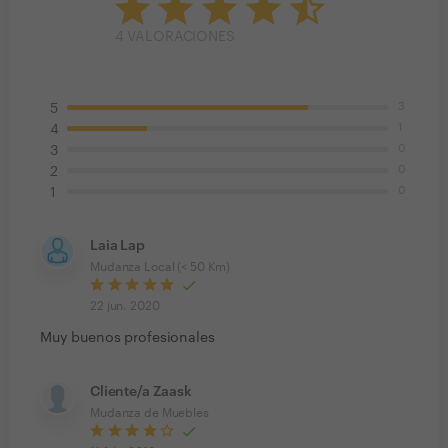
4
VALORACIONES
3
5
1
4
0
3
0
2
0
1
Laia Lap
Mudanza Local (< 50 Km)
22 jun. 2020
Muy buenos profesionales
Cliente/a Zaask
Mudanza de Muebles