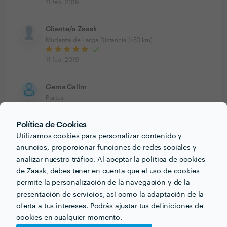
11 feb. 2019
Cliente/a Zaask
Mudanza de Larga Distancia (>50 km)
11 feb. 2019
Gema Callm
Portes
12 mar. 2018
Política de Cookies
Han sido muy buenos profesionales y puntuales. Para
Utilizamos cookies para personalizar contenido y
mis próximos portes contaré con sus servicios.
anuncios, proporcionar funciones de redes sociales y
analizar nuestro tráfico. Al aceptar la política de cookies
de Zaask, debes tener en cuenta que el uso de cookies
permite la personalización de la navegación y de la
presentación de servicios, así como la adaptación de la
PORTFOLIO
oferta a tus intereses. Podrás ajustar tus definiciones de
cookies en cualquier momento.