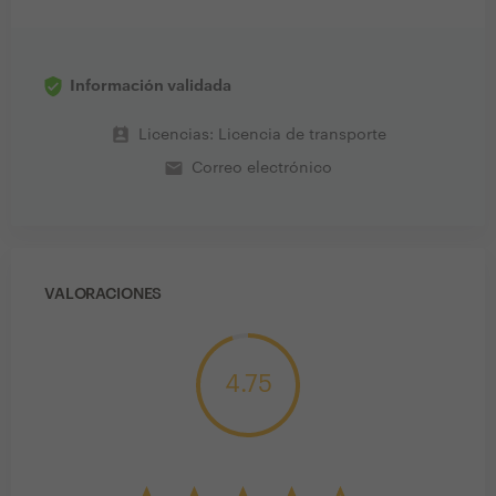
Información validada
perm_contact_calendar
Licencias: Licencia de transporte
email
Correo electrónico
VALORACIONES
4.75