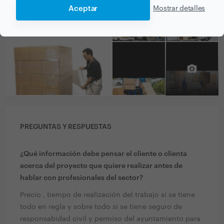
Aceptar
Mostrar detalles
PREGUNTAS Y RESPUESTAS
¿Qué información debe pensar el cliente o clienta
acerca del proyecto que quiere realizar antes de
hablar con profesionales del sector?
Precio , tiempo de realización del trabajo si se tiene
todo en regla y sobre todo si se tiene seguro de
responsabidad civil y permiso del ayuntamiento para