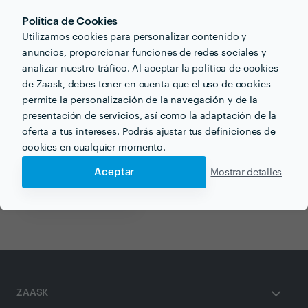
Política de Cookies
Recibe varias propuestas de profesionales como
Utilizamos cookies para personalizar contenido y
BLOY
en pocas horas.
anuncios, proporcionar funciones de redes sociales y
analizar nuestro tráfico. Al aceptar la política de cookies
de Zaask, debes tener en cuenta que el uso de cookies
permite la personalización de la navegación y de la
presentación de servicios, así como la adaptación de la
Otros servicios proporcionados por
BLOY
oferta a tus intereses. Podrás ajustar tus definiciones de
cookies en cualquier momento.
Marketing Digital en madrid
Aceptar
Mostrar detalles
Contables en madrid
ZAASK