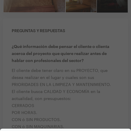
PREGUNTAS Y RESPUESTAS
¿Qué información debe pensar el cliente o clienta
acerca del proyecto que quiere realizar antes de
hablar con profesionales del sector?
El cliente debe tener claro en su PROYECTO, que
desea realizar en el lugar y cuales son sus
PRIORIDADES EN LA LIMPIEZA Y MANTENIMIENTO.
El cliente busca CALIDAD Y ECONOMÍA en la
actualidad, con presupuestos:
CERRADOS
POR HORAS.
CON ó SIN PRODUCTOS.
CON ó SIN MAQUINARIAS.