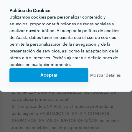
Cuando desea realizar un SERVICIO COMPLETO, en
este sector sin olvidar QUE NUESTRA EMPRESA con
Política de Cookies
los años de experiencia en la LIMPIEZA, con la
Utilizamos cookies para personalizar contenido y
anuncios, proporcionar funciones de redes sociales y
disponibilidad inmediata.
analizar nuestro tráfico. Al aceptar la política de cookies
de Zaask, debes tener en cuenta que el uso de cookies
¿Qué formación y experiencia tienes que estén
permite la personalización de la navegación y de la
relacionadas con tu trabajo?
presentación de servicios, así como la adaptación de la
La FORMACIÓN Y EXPERIENCIA, que nuestra empresa
oferta a tus intereses. Podrás ajustar tus definiciones de
tiene en el sector de la LIMPIEZA Y MANTENIMIENTO
cookies en cualquier momento.
DE CADA SERVICIOS.
Aceptar
Mostrar detalles
1.- Limpieza de OFICINA, con el orden de cada
espacio.
2.- LIMPIEZA DIARIAS, SEMANALES, MENSUALES, de
casa, departamentos, chalet,
3.- Limpieza de UNA VEZ, son limpieza profunda en
cada espacio HABITACIONES, SALA Y COMEDOR,
DESPACHOS, SALAS DE JUEGOS DE NIÑOS, se mueve
todos los muebles , se limpia paredes techos,