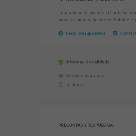
Interiorismo. Escucho al cliente las n
para la estancia, dejándola habitable 
Pedir presupuestos
Contact
Información validada
email
Correo electrónico
phone_iphone
Teléfono
PREGUNTAS Y RESPUESTAS