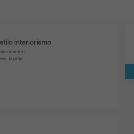
tilo interiorismo
icios remotos
rid, Madrid