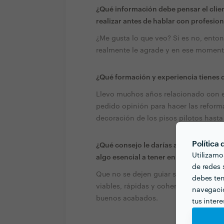
¿Qué información debe pensar el clien
realizar antes de hablar con profesion
¿Me gusta lo que veo? Si es no, enton
realmente le agrade y en ese momento 
¿Qué formación y experiencia tienes q
Llevo muchos años relacionado con e
pedido opinión para hacer las reform
decoración de los pisos pilotos hast
Política
¿Qué consejo le darías a alguien que 
Utilizamo
algo esencial a tener en cuenta?
de redes s
Que no se dejen guiar solo por el prec
debes ten
viables, rápidas y coherentes. La sol
navegació
buenos acabados.
tus inter