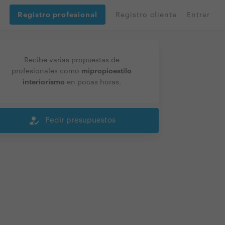
Registro profesional
Registro cliente
Entrar
Recibe varias propuestas de
mipropioestilo
profesionales como
interiorismo
en pocas horas.
how_to_reg
Pedir presupuestos