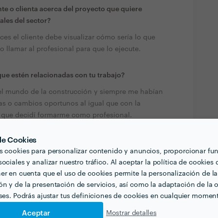
te o clienta acerca del proyecto que quiere
ales del sector?
ces el cliente debe visualizar cómo sería lo que
llamar al profesional para que lo ejecute.
ue estén relacionadas con tu trabajo?
l mundo de la construcción y siempre me habían
as o cambios oportunos al igual que con la
a que decidí formarme como profesional.
 de Cookies
quiera contratar profesionales de tu sector? ¿Hay
s cookies para personalizar contenido y anuncios, proporcionar fu
ociales y analizar nuestro tráfico. Al aceptar la política de cookies 
io. El profesional tiene que aportar soluciones
er en cuenta que el uso de cookies permite la personalización de la
ución tiene que ser elegante, armónica y con
n y de la presentación de servicios, así como la adaptación de la o
eses. Podrás ajustar tus definiciones de cookies en cualquier momen
Aceptar
Mostrar detalles