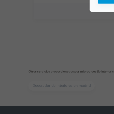
Otros servicios proporcionados por
mipropioestilo interiori
Decorador de Interiores en madrid