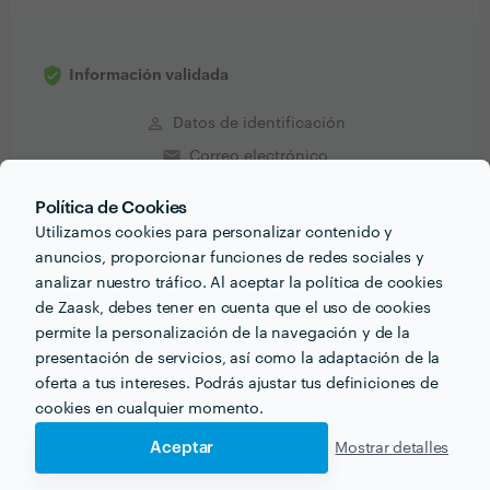
Información validada
perm_identity
Datos de identificación
email
Correo electrónico
Política de Cookies
Utilizamos cookies para personalizar contenido y
anuncios, proporcionar funciones de redes sociales y
Recibe varias propuestas de profesionales como
analizar nuestro tráfico. Al aceptar la política de cookies
Catalin Nicolae
en pocas horas.
de Zaask, debes tener en cuenta que el uso de cookies
permite la personalización de la navegación y de la
presentación de servicios, así como la adaptación de la
oferta a tus intereses. Podrás ajustar tus definiciones de
cookies en cualquier momento.
Otros servicios proporcionados por
Catalin Nicolae
Aceptar
Mostrar detalles