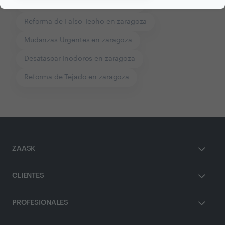
Montaje de Persianas en zaragoza
Reforma de Falso Techo en zaragoza
Mudanzas Urgentes en zaragoza
Desatascar Inodoros en zaragoza
Reforma de Tejado en zaragoza
ZAASK
CLIENTES
PROFESIONALES