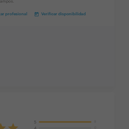
campos.
ar profesional
Verificar disponibilidad
8
5
0
4