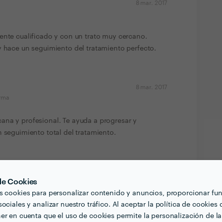
8 mar. 2017
ente cualificado y con un trato muy cercano.
y hace un seguimiento del tratamiento perfecto.
8 mar. 2017
orma
ana y profesional. Te ayuda a progresar y
n seguimiento total del tratamiento.
6 nov. 2016
 de Cookies
s cookies para personalizar contenido y anuncios, proporcionar fu
ociales y analizar nuestro tráfico. Al aceptar la política de cookies 
. Totalmente recomendable. Te ayuda a establecer
er en cuenta que el uso de cookies permite la personalización de la
 y práctica.