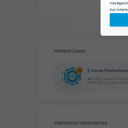
navegació
tus inter
PREMIOS ZAASK
2 veces Profesiona
x
2
🔥Guau! Has encontrado 
obtenido la mayor dist
PREGUNTAS Y RESPUESTAS