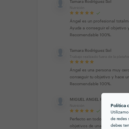
Tamara Rodriguez Sol
Nutrición
Ángel es un profesional totalm
Ayuda a conseguir el objetivo 
Recomendable 100%.
Tamara Rodriguez Sol
Trabajo realizado fuera de la plataf
Ángel es una persona muy cerc
conseguir tu objetivo y hace u
Recomendable 100%.
MIGUEL ANGEL RODRIGUEZ
Política
Nutrición
Utilizamo
de redes s
Perfecto en todos los sentidos
debes ten
objetivos de una forma realista