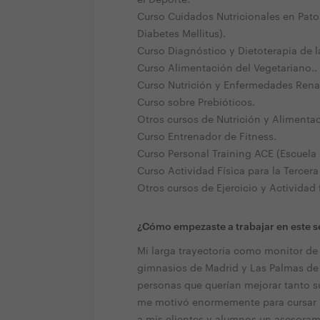
Curso Cuidados Nutricionales en Pato
Diabetes Mellitus).
Curso Diagnóstico y Dietoterapia de l
Curso Alimentación del Vegetariano..
Curso Nutrición y Enfermedades Rena
Curso sobre Prebióticos.
Otros cursos de Nutrición y Alimenta
Curso Entrenador de Fitness.
Curso Personal Training ACE (Escuela
Curso Actividad Física para la Tercera
Otros cursos de Ejercicio y Actividad f
¿Cómo empezaste a trabajar en este s
Mi larga trayectoria como monitor de 
gimnasios de Madrid y Las Palmas de 
personas que querían mejorar tanto s
me motivó enormemente para cursar la 
a mis clientes y alumnos un asesorami