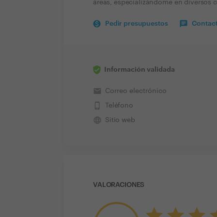
áreas, especializándome en diversos 
Pedir presupuestos
Contact
Información validada
email
Correo electrónico
phone_iphone
Teléfono
language
Sitio web
VALORACIONES