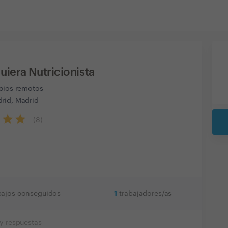
iera Nutricionista
icios remotos
rid, Madrid
(
8
)
1
bajos conseguidos
trabajadores/as
y respuestas