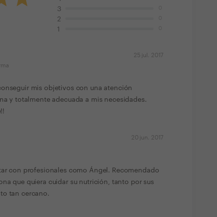
0
3
0
2
0
1
25 jul. 2017
orma
conseguir mis objetivos con una atención
cana y totalmente adecuada a mis necesidades.
!!
20 jun. 2017
ratar con profesionales como Ángel. Recomendado
na que quiera cuidar su nutrición, tanto por sus
to tan cercano.