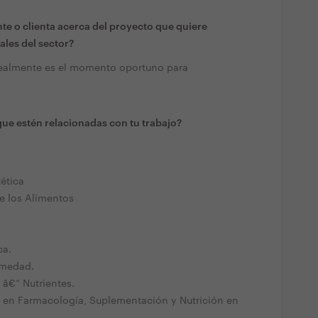
te o clienta acerca del proyecto que quiere
ales del sector?
 realmente es el momento oportuno para
ue estén relacionadas con tu trabajo?
ética
e los Alimentos
ca.
rmedad.
â€“ Nutrientes.
ia en Farmacología, Suplementación y Nutrición en