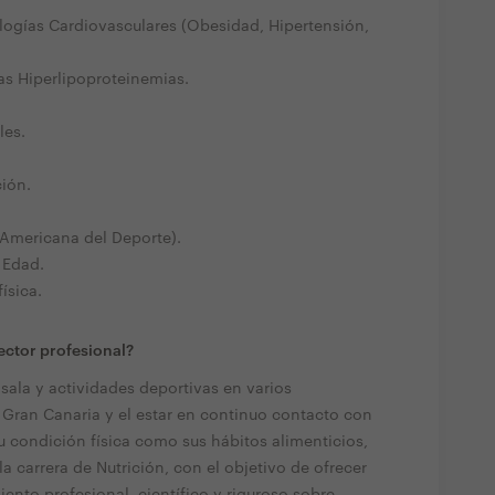
logías Cardiovasculares (Obesidad, Hipertensión,
as Hiperlipoproteinemias.
les.
ción.
 Americana del Deporte).
 Edad.
ísica.
ector profesional?
sala y actividades deportivas en varios
Gran Canaria y el estar en continuo contacto con
u condición física como sus hábitos alimenticios,
carrera de Nutrición, con el objetivo de ofrecer
ento profesional, científico y riguroso sobre