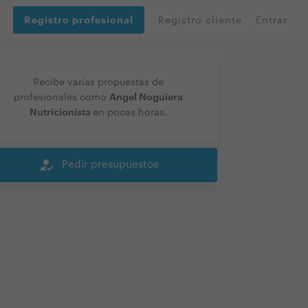
Registro profesional
Registro cliente
Entrar
Recibe varias propuestas de
Angel Noguiera
profesionales como
Nutricionista
en pocas horas.
how_to_reg
Pedir presupuestos