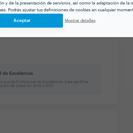
n y de la presentación de servicios, así como la adaptación de la o
eses. Podrás ajustar tus definiciones de cookies en cualquier momen
Aceptar
Mostrar detalles
Ver más
l de Excelencia
a un/a Profesional de Excelencia. Este perfil ha
inción de Zaask en
2016 y 2017
.