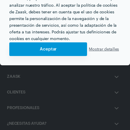
analizar nuestro tráfico. Al aceptar la política de cookies
de Zaask, debes tener en cuenta que el uso de cookies
permite la personalización de la navegación y de la
Otros servicios proporcionados por
Noelia Broncano
presentación de servicios, así como la adaptación de la
oferta a tus intereses. Podrás ajustar tus definiciones de
Psicólogo Infantil en palma-de-mallorca
cookies en cualquier momento.
Aceptar
Mostrar detalles
ZAASK
CLIENTES
PROFESIONALES
¿NECESITAS AYUDA?