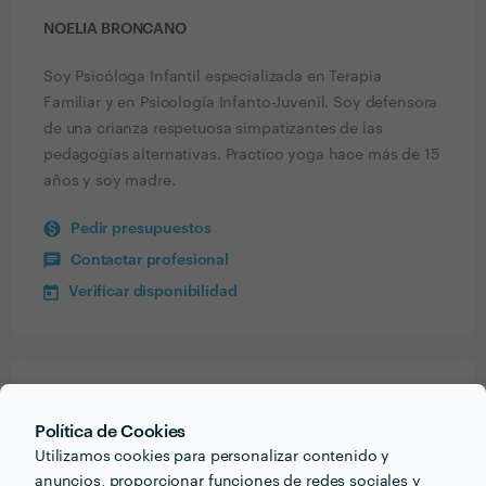
NOELIA BRONCANO
Soy Psicóloga Infantil especializada en Terapia
Familiar y en Psicología Infanto-Juvenil. Soy defensora
de una crianza respetuosa simpatizantes de las
pedagogías alternativas. Practico yoga hace más de 15
años y soy madre.
Pedir presupuestos
Contactar profesional
Verificar disponibilidad
Recibe varias propuestas de profesionales como
Noelia Broncano
en pocas horas.
Política de Cookies
Utilizamos cookies para personalizar contenido y
anuncios, proporcionar funciones de redes sociales y