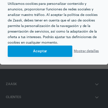
Utilizamos cookies para personalizar contenido y
anuncios, proporcionar funciones de redes sociales y
analizar nuestro tráfico. Al aceptar la política de cookies
de Zaask, debes tener en cuenta que el uso de cookies
permite la personalización de la navegación y de la
Otros servicios proporcionados por
Odoco Decoración
presentación de servicios, así como la adaptación de la
oferta a tus intereses. Podrás ajustar tus definiciones de
Diseño de Interiores en oviedo
cookies en cualquier momento.
Decoración Dormitorios en oviedo
Aceptar
Mostrar detalles
ZAASK
CLIENTES