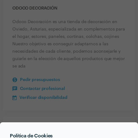
ODOCO DECORACIÓN
Odoco Decoración es una tienda de decoración en
Oviedo, Asturias, especializada en complementos para
el hogar, estores, paneles, cortinas, colchas, cojines
Nuestro objetivo es conseguir adaptarnos a las
necesidades de cada cliente, podemos aconsejarle y
guiarle en la elección de aquellos productos que mejor
se ada
Pedir presupuestos
Contactar profesional
Verificar disponibilidad
Recibe varias propuestas de profesionales como
Política de Cookies
Odoco Decoración
en pocas horas.