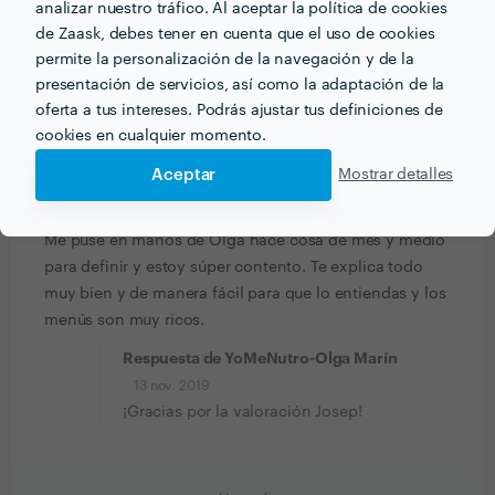
analizar nuestro tráfico. Al aceptar la política de cookies
2 dic. 2019
de Zaask, debes tener en cuenta que el uso de cookies
Hicimos un buen trabajo Marta. ¡Me alegro
permite la personalización de la navegación y de la
muchísimo! Saludos.
presentación de servicios, así como la adaptación de la
oferta a tus intereses. Podrás ajustar tus definiciones de
cookies en cualquier momento.
Josep Maria Crespí
Trabajo realizado fuera de la plataforma
Aceptar
Mostrar detalles
11 nov. 2019
Me puse en manos de Olga hace cosa de mes y medio
para definir y estoy súper contento. Te explica todo
muy bien y de manera fácil para que lo entiendas y los
menús son muy ricos.
Respuesta de YoMeNutro-Olga Marín
13 nov. 2019
¡Gracias por la valoración Josep!