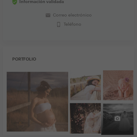
Información validada
email
Correo electrónico
phone_iphone
Teléfono
PORTFOLIO