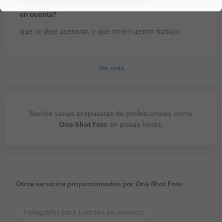
profesionales de tu sector? ¿Hay algo esencial a tener
en cuenta?
que se deje asesorar, y que mire nuestro trabajo
Ver más
Recibe varias propuestas de profesionales como
One Shot Foto
en pocas horas.
Otros servicios proporcionados por
One Shot Foto
Fotógrafos para Eventos en valencia