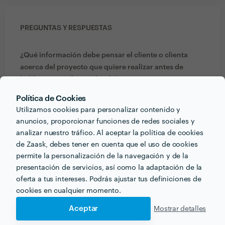
PREGUNTAS Y RESPUESTAS
¿Qué información debe pensar el cliente o clienta
acerca del proyecto que quiere realizar antes de
hablar con profesionales del sector?
debe pensar como quiere que sea ese dia tan
Política de Cookies
especial, y buscar quien plasme esa idea, en este
Utilizamos cookies para personalizar contenido y
caso nosotros
anuncios, proporcionar funciones de redes sociales y
analizar nuestro tráfico. Al aceptar la política de cookies
de Zaask, debes tener en cuenta que el uso de cookies
¿Qué formación y experiencia tienes que estén
permite la personalización de la navegación y de la
relacionadas con tu trabajo?
presentación de servicios, así como la adaptación de la
Grado superior de fotografia en spai dÂ´art, valencia
oferta a tus intereses. Podrás ajustar tus definiciones de
otros cursos se fotografia y retoque digital
cookies en cualquier momento.
Aceptar
Mostrar detalles
¿Qué consejo le darías a alguien que quiera contratar