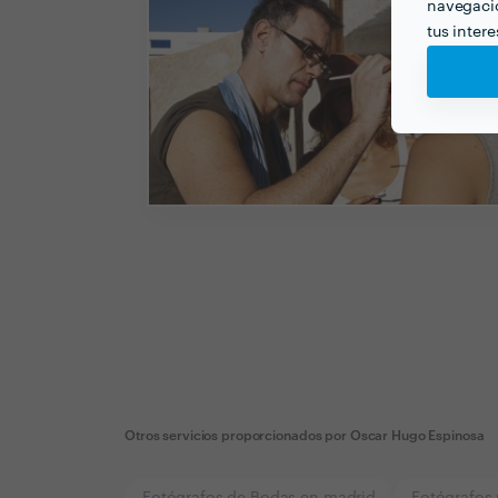
navegació
tus inter
Otros servicios proporcionados por
Oscar Hugo Espinosa
Fotógrafos de Bodas en madrid
Fotógrafos