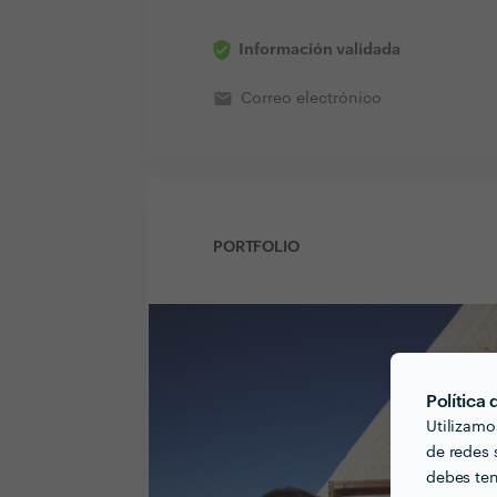
Información validada
email
Correo electrónico
PORTFOLIO
Política
Utilizamo
de redes s
debes ten