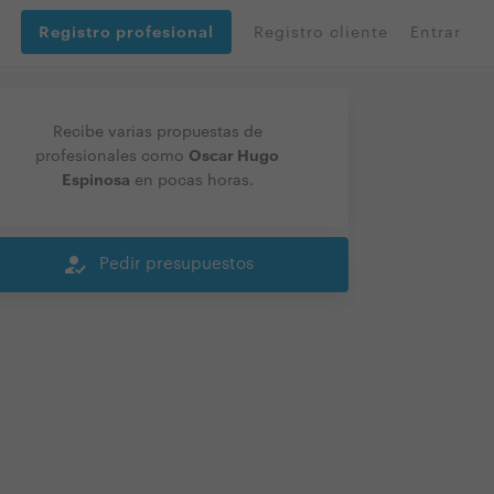
Registro profesional
Registro cliente
Entrar
Recibe varias propuestas de
Oscar Hugo
profesionales como
Espinosa
en pocas horas.
how_to_reg
Pedir presupuestos