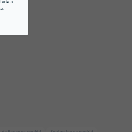
ferta a
to.
s de Bodas en madrid
Fotógrafos en madrid