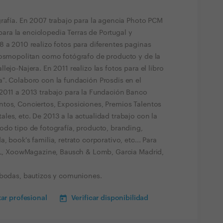
grafía. En 2007 trabajo para la agencia Photo PCM
 para la enciclopedia Terras de Portugal y
8 a 2010 realizo fotos para diferentes paginas
Cosmopolitan como fotógrafo de producto y de la
ejo-Najera. En 2011 realizo las fotos para el libro
". Colaboro con la fundación Prosdis en el
2011 a 2013 trabajo para la Fundación Banco
tos, Conciertos, Exposiciones, Premios Talentos
es, etc. De 2013 a la actualidad trabajo con la
odo tipo de fotografía, producto, branding,
 book's familia, retrato corporativo, etc... Para
YSL, XoowMagazine, Bausch & Lomb, Garcia Madrid,
 bodas, bautizos y comuniones.
ar profesional
Verificar disponibilidad