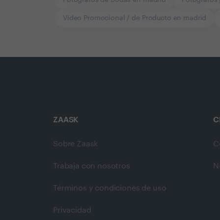
Vídeo Promocional / de Producto en madrid
ZAASK
C
Sobre Zaask
C
Trabaja con nosotros
N
Términos y condiciones de uso
Privacidad