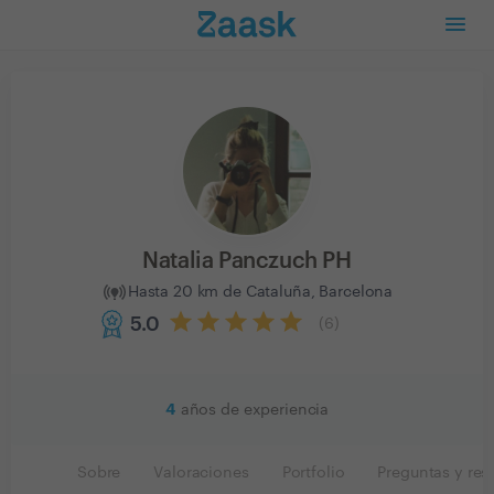
Natalia Panczuch PH
Hasta 20 km de Cataluña, Barcelona
5.0
(
6
)
4
años de experiencia
Sobre
Valoraciones
Portfolio
Preguntas y res