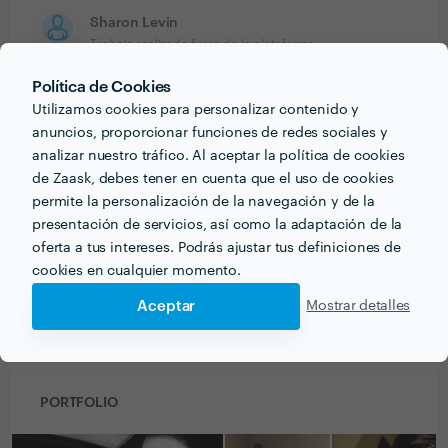
Sharon Levin
Trabajo realizado fuera de la plataforma
8 sep. 2020
Política de Cookies
Utilizamos cookies para personalizar contenido y
Excelente profesional! La contrate para hacer fotos
anuncios, proporcionar funciones de redes sociales y
para la web y redes sociales de mi emprendimiento de
analizar nuestro tráfico. Al aceptar la política de cookies
artículos de decoración para el hogar y su trabajo fue
de Zaask, debes tener en cuenta que el uso de cookies
impecable! Además del trabajo en sí mismo, las
permite la personalización de la navegación y de la
jornadas que tuvimos fueron muy divertidas, sin dudas
presentación de servicios, así como la adaptación de la
volvería a elegirla para mis próximas campañas!
oferta a tus intereses. Podrás ajustar tus definiciones de
cookies en cualquier momento.
Aceptar
Mostrar detalles
Ver más
PORTFOLIO