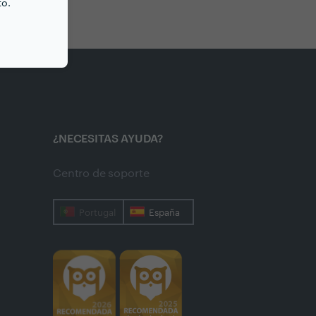
to.
¿NECESITAS AYUDA?
Centro de soporte
Portugal
España