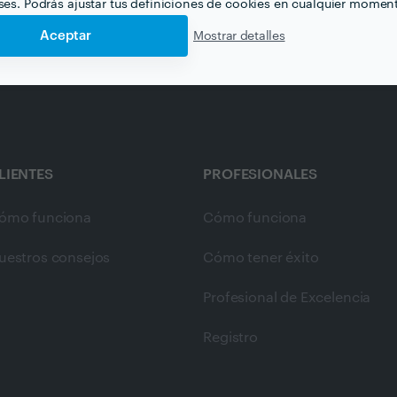
eses. Podrás ajustar tus definiciones de cookies en cualquier momen
Aceptar
Mostrar detalles
LIENTES
PROFESIONALES
ómo funciona
Cómo funciona
uestros consejos
Cómo tener éxito
Profesional de Excelencia
Registro