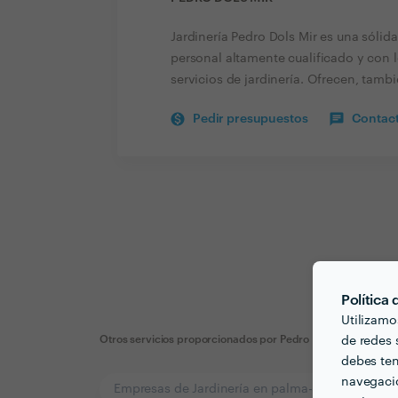
Jardinería Pedro Dols Mir es una sóli
personal altamente cualificado y con
servicios de jardinería. Ofrecen, tamb
Pedir presupuestos
Contact
Política
Utilizamo
Otros servicios proporcionados por
Pedro Dols Mir
de redes s
debes ten
navegació
Empresas de Jardinería en palma-de-mallorca