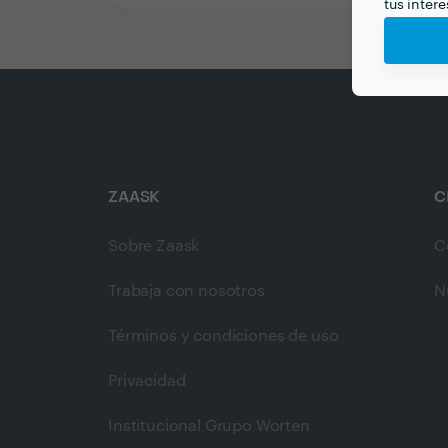
tus inter
ZAASK
C
Sobre Zaask
C
Trabaja con nosotros
N
Términos y condiciones de uso
Privacidad
Institucional Grupo Worten