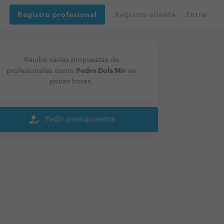
Registro profesional
Registro cliente
Entrar
Recibe varias propuestas de
Pedro Dols Mir
profesionales como
en
pocas horas.
how_to_reg
Pedir presupuestos