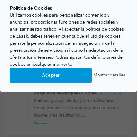
ideas y creatividad realista. Una buena mezcla!
Política de Cookies
Utilizamos cookies para personalizar contenido y
Gorka Llantada
anuncios, proporcionar funciones de redes sociales y
Retratos
analizar nuestro tráfico. Al aceptar la política de cookies
de Zaask, debes tener en cuenta que el uso de cookies
22 ago. 2018
permite la personalización de la navegación y de la
Exquisito en el trato. Un gran abanico de sugerencias
presentación de servicios, así como la adaptación de la
certeras después de escuchar lo que buscábamos. Y lo
oferta a tus intereses. Podrás ajustar tus definiciones de
que al final nos importa como clientes: un resultado
cookies en cualquier momento.
muy profesional que supera lo que siquiera habíamos
Aceptar
Mostrar detalles
imaginado. Sin temor a equivocación alguna, 100%
recomendable!!
Respuesta de Pasquale Caprile
12 mar. 2019
Muchas gracias Gorka por tu valoración,
trabajamos en tu proyecto para conseguir
los mejores resultados. ...
Ver más