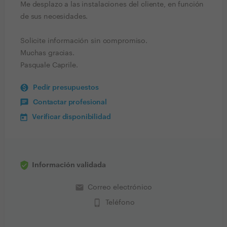
Me desplazo a las instalaciones del cliente, en función
de sus necesidades.
Solicite información sin compromiso.
Muchas gracias.
Pasquale Caprile.
Pedir presupuestos
Contactar profesional
Verificar disponibilidad
Información validada
email
Correo electrónico
phone_iphone
Teléfono