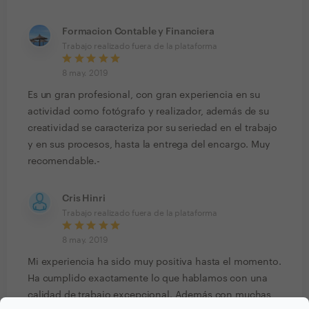
Formacion Contable y Financiera
Trabajo realizado fuera de la plataforma
8 may. 2019
Es un gran profesional, con gran experiencia en su
actividad como fotógrafo y realizador, además de su
creatividad se caracteriza por su seriedad en el trabajo
y en sus procesos, hasta la entrega del encargo. Muy
recomendable.-
Cris Hinri
Trabajo realizado fuera de la plataforma
8 may. 2019
Mi experiencia ha sido muy positiva hasta el momento.
Ha cumplido exactamente lo que hablamos con una
calidad de trabajo excepcional. Además con muchas