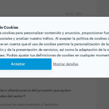
15 feb. 2022
orma
 de Cookies
 con el trato y la profesionalidad. Unos resultaros
s cookies para personalizar contenido y anuncios, proporcionar fu
 reforma ya se con quien hacerla, altemente
ociales y analizar nuestro tráfico. Al aceptar la política de cookies 
VUESTRO TRABAJO!!
er en cuenta que el uso de cookies permite la personalización de la
n y de la presentación de servicios, así como la adaptación de la o
eses. Podrás ajustar tus definiciones de cookies en cualquier momen
Aceptar
Mostrar detalles
te o clienta acerca del proyecto que quiere
ales del sector?
osotros le asesoraremos y haremos