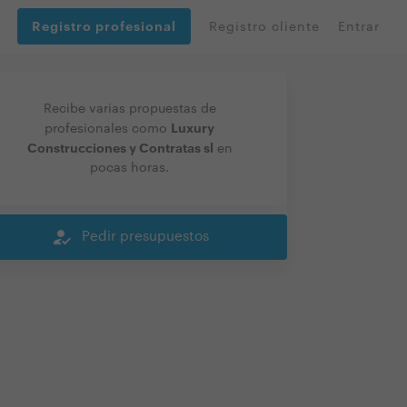
Registro profesional
Registro cliente
Entrar
Recibe varias propuestas de
Luxury
profesionales como
Construcciones y Contratas sl
en
pocas horas.
how_to_reg
Pedir presupuestos