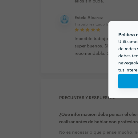
ellos sin duda.
Estela Alvarez
Trabajo realizado fuera de la plataf
Política
Increible trabajo, muy contenta
Utilizamo
super buenos. Si necesito otra
de redes s
recomendable. GRACIAS POR 
debes ten
navegació
tus inter
PREGUNTAS Y RESPUESTAS
¿Qué información debe pensar el clien
realizar antes de hablar con profesion
No es necesario que piense mucho, n