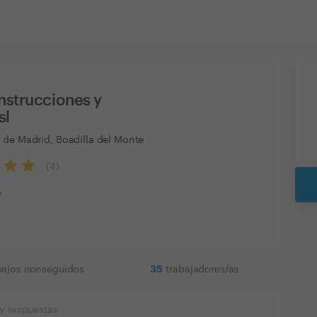
nstrucciones y
sl
 de Madrid, Boadilla del Monte
(
4
)
e
35
bajos conseguidos
trabajadores/as
y respuestas