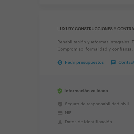
LUXURY CONSTRUCCIONES Y CONTRA
Rehabilitación y reformas integrales. T
Compromiso, formalidad y confianza.
Pedir presupuestos
Contact
Información validada
verified_user
Seguro de responsabilidad civil
credit_card
NIF
perm_identity
Datos de identificación