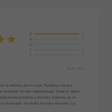
4
5
0
4
0
3
0
2
0
1
16 abr. 2026
on la reforma de mi casa. Partíamos de una
l resultado ha sido espectacular. Tiene un gusto
soluciones prácticas y bonitas. Además, es un
uy implicada. Sin duda, la mejor elección. La