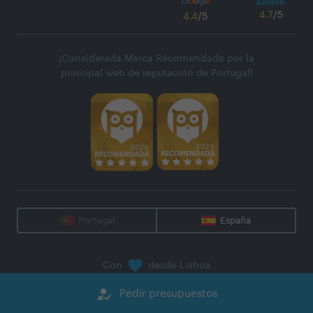
4.7
/5
4.4
/5
¡Considerada Marca Recomendada por la
principal web de reputación de Portugal!
Portugal
España
Con
desde Lisboa
@
2026
Zaask - Plataforma Digital, S.A.
how_to_reg
Pedir presupuestos