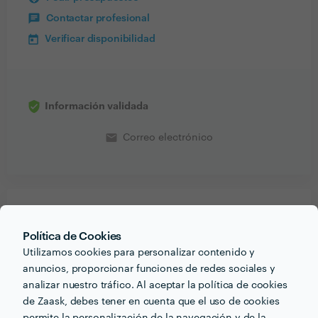
Contactar profesional
Verificar disponibilidad
Información validada
email
Correo electrónico
PORTFOLIO
Política de Cookies
Utilizamos cookies para personalizar contenido y
anuncios, proporcionar funciones de redes sociales y
analizar nuestro tráfico. Al aceptar la política de cookies
de Zaask, debes tener en cuenta que el uso de cookies
permite la personalización de la navegación y de la